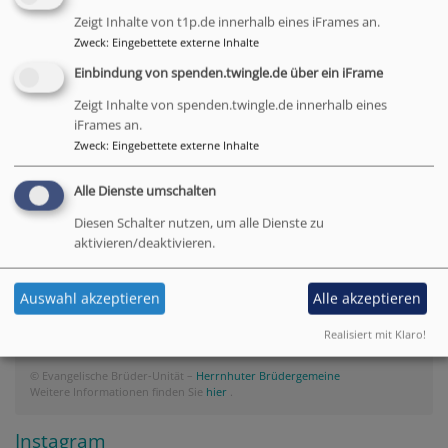
Friedenstraße 3, 95447 Bayreuth
Zeigt Inhalte von t1p.de innerhalb eines iFrames an.
So 10:15 Uhr
Zweck
:
Eingebettete externe Inhalte
Einbindung von spenden.twingle.de über ein iFrame
Zeigt Inhalte von spenden.twingle.de innerhalb eines
iFrames an.
Tageslosung
Zweck
:
Eingebettete externe Inhalte
Alle Dienste umschalten
Du bist der Gott, der mir hilft; täglich harre ich auf
dich.
Diesen Schalter nutzen, um alle Dienste zu
Psalm 25,5
aktivieren/deaktivieren.
Bittet, so wird euch gegeben; suchet, so werdet ihr
Auswahl akzeptieren
Alle akzeptieren
finden; klopfet an, so wird euch aufgetan.
Matthäus 7,7
Realisiert mit Klaro!
© Evangelische Brüder-Unität –
Herrnhuter Brüdergemeine
Weitere Informationen finden Sie
hier
.
Instagram