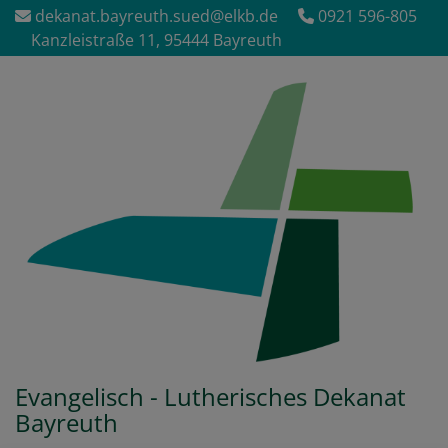
Direkt
dekanat.bayreuth.sued@elkb.de
0921 596-805
zum
Kanzleistraße 11, 95444 Bayreuth
Inhalt
Evangelisch - Lutherisches Dekanat
Bayreuth