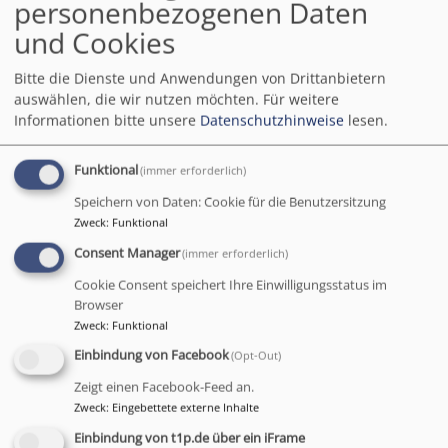
personenbezogenen Daten
und Cookies
Bitte die Dienste und Anwendungen von Drittanbietern
auswählen, die wir nutzen möchten.
Für weitere
Evang.-Luth. Kirchengemeinde Bayreuth -
Informationen bitte unsere
Datenschutzhinweise
lesen.
Friedenskirche
Friedenstraße 1
Funktional
(immer erforderlich)
95447 Bayreuth
Speichern von Daten: Cookie für die Benutzersitzung
Zweck
:
Funktional
fon 0921 65229
fax 0921 512266
Consent Manager
(immer erforderlich)
pfarramt.friedenskirche.bt@elkb.de
Cookie Consent speichert Ihre Einwilligungsstatus im
www.friedenskirche-bayreuth.de
Browser
Zweck
:
Funktional
Pfarrer Hans-Dietrich Nehring
Einbindung von Facebook
(Opt-Out)
Pfarrerin Andrea Nehring
Zeigt einen Facebook-Feed an.
Regelmäßige Gottesdienstzeit:
Zweck
:
Eingebettete externe Inhalte
Friedenskirche
Einbindung von t1p.de über ein iFrame