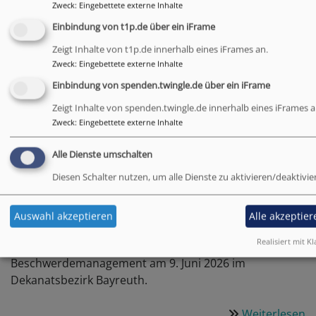
E
Zweck
:
Eingebettete externe Inhalte
fü
Einbindung von t1p.de über ein iFrame
d
T
Zeigt Inhalte von t1p.de innerhalb eines iFrames an.
Fortbildung zum
Zweck
:
Eingebettete externe Inhalte
O
Beschwerdemanagement
Einbindung von spenden.twingle.de über ein iFrame
im Dekanatsbezirk
Zeigt Inhalte von spenden.twingle.de innerhalb eines iFrames a
Zweck
:
Eingebettete externe Inhalte
Bayreuth
Alle Dienste umschalten
Wie können Beschwerden ernsthaft, transparent und
Diesen Schalter nutzen, um alle Dienste zu aktivieren/deaktivie
verlässlich bearbeitet werden? Mit dieser Frage
beschäftigten sich Mitglieder des Interventionsteams,
Auswahl akzeptieren
Alle akzeptier
Ansprechpersonen sowie Seniorinnen und Senioren
Realisiert mit Kl
des Pfarrkapitels bei einer Fortbildung zum
Beschwerdemanagement am 9. Juni 2026 im
Dekanatsbezirk Bayreuth.
Weiterlesen
ü