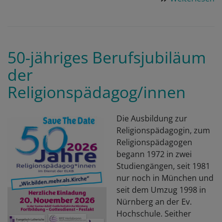
F
z
B
i
50-jähriges Berufsjubiläum
D
der
B
Religionspädagog/innen
Die Ausbildung zur
Religionspädagogin, zum
Religionspädagogen
begann 1972 in zwei
Studiengängen, seit 1981
nur noch in München und
seit dem Umzug 1998 in
Nürnberg an der Ev.
Hochschule. Seither