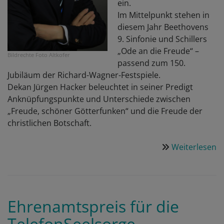
ein.
Im Mittelpunkt stehen in
diesem Jahr Beethovens
9. Sinfonie und Schillers
„Ode an die Freude“ –
Bildrechte
Foto Altkofer
passend zum 150.
Jubiläum der Richard-Wagner-Festspiele.
Dekan Jürgen Hacker beleuchtet in seiner Predigt
Anknüpfungspunkte und Unterschiede zwischen
„Freude, schöner Götterfunken“ und die Freude der
christlichen Botschaft.
Weiterlesen
ü
G
z
Fe
a
Ehrenamtspreis für die
26
TelefonSeelsorge
Ju