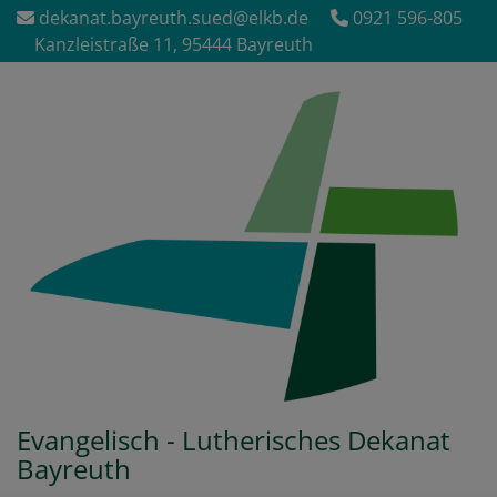
Direkt
dekanat.bayreuth.sued@elkb.de
0921 596-805
zum
Kanzleistraße 11, 95444 Bayreuth
Inhalt
Evangelisch - Lutherisches Dekanat
Bayreuth