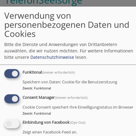
Ostoberfranken
Verwendung von
personenbezogenen Daten und
Die TelefonSeelsorge
Cookies
Ostoberfranken wurde im
Juli in Bayreuth von der
Bitte die Dienste und Anwendungen von Drittanbietern
Versicherungskammer
auswählen, die wir nutzen möchten.
Für weitere Informationen
Stiftung mit dem
bitte unsere
Datenschutzhinweise
lesen.
Ehrenamtspreis 2026 für
den Regierungsbezirk
Funktional
(immer erforderlich)
Oberfranken
Speichern von Daten: Cookie für die Benutzersitzung
ausgezeichnet. Knapp 30
Bildrechte
Gregor Jungheim
Zweck
:
Funktional
ehrenamtliche
Consent Manager
(immer erforderlich)
Organisationen hatten sich um den Preis zum Motto:
"Ehrenamt zeitgemäß gestalten - Offen für Neues, stark
Cookie Consent speichert Ihre Einwilligungsstatus im Browser
im Miteinander" beworben.
Zweck
:
Funktional
Einbindung von Facebook
(Opt-Out)
Weiterlesen
ü
Zeigt einen Facebook-Feed an.