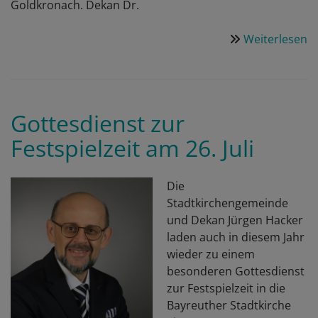
Goldkronach. Dekan Dr.
Weiterlesen
ü
E
ge
W
-
Gottesdienst zur
2
Festspielzeit am 26. Juli
J
i
D
Die
d
Stadtkirchengemeinde
K
und Dekan Jürgen Hacker
laden auch in diesem Jahr
wieder zu einem
besonderen Gottesdienst
zur Festspielzeit in die
Bayreuther Stadtkirche