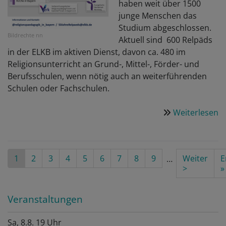
haben weit über 1500
junge Menschen das
Studium abgeschlossen.
Bildrechte
nn
Aktuell sind 600 Relpäds
in der ELKB im aktiven Dienst, davon ca. 480 im
Religionsunterricht an Grund-, Mittel-, Förder- und
Berufsschulen, wenn nötig auch an weiterführenden
Schulen oder Fachschulen.
Weiterlesen
ü
5
jä
B
Seitennummerierung
Aktuelle
1
Seite
2
Seite
3
Seite
4
Seite
5
Seite
6
Seite
7
Seite
8
Seite
9
Nächste
Weiter
L
E
…
d
Seite
Seite
>
p
»
R
Veranstaltungen
Sa, 8.8. 19 Uhr