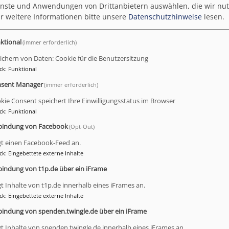
ienste und Anwendungen von Drittanbietern auswählen, die wir nu
r weitere Informationen bitte unsere
Datenschutzhinweise
lesen.
ktional
(immer erforderlich)
ichern von Daten: Cookie für die Benutzersitzung
ck
:
Funktional
sent Manager
(immer erforderlich)
ks oder Internetadressen an.
kie Consent speichert Ihre Einwilligungsstatus im Browser
ck
:
Funktional
bindung von Facebook
e Daten zur Bearbeitung Ihres Anliegens verwendet werden. Weite
(Opt-Out)
gt einen Facebook-Feed an.
ck
:
Eingebettete externe Inhalte
bindung von t1p.de über ein iFrame
gt Inhalte von t1p.de innerhalb eines iFrames an.
ck
:
Eingebettete externe Inhalte
und geben das Ergebnis ein. z.B. Geben Sie für 1+3 eine 4 ein.
bindung von spenden.twingle.de über ein iFrame
gt Inhalte von spenden.twingle.de innerhalb eines iFrames an.