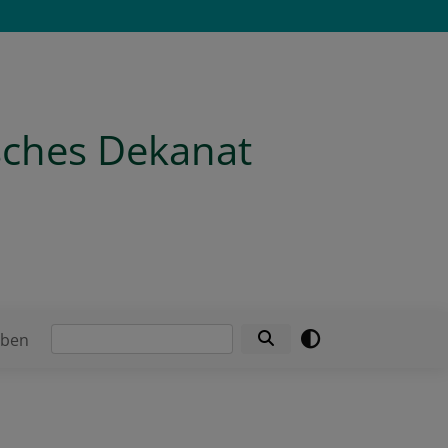
isches Dekanat
Suche
eben