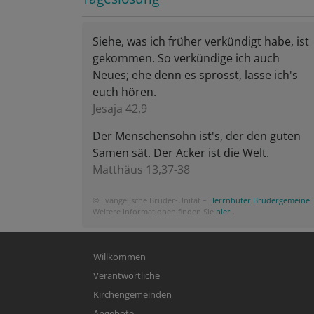
Siehe, was ich früher verkündigt habe, ist
gekommen. So verkündige ich auch
Neues; ehe denn es sprosst, lasse ich's
euch hören.
Jesaja 42,9
Der Menschensohn ist's, der den guten
Samen sät. Der Acker ist die Welt.
Matthäus 13,37-38
© Evangelische Brüder-Unität –
Herrnhuter Brüdergemeine
Weitere Informationen finden Sie
hier
.
Hauptnavigation
Willkommen
Verantwortliche
Kirchengemeinden
Angebote