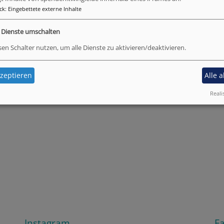
ck
:
Eingebettete externe Inhalte
e Dienste umschalten
uns Kontakt aufnehmen.
sen Schalter nutzen, um alle Dienste zu aktivieren/deaktivieren.
in Katrin Hill im Dekanatsbüro Süd:
zeptieren
Alle 
Reali
Instagram
F