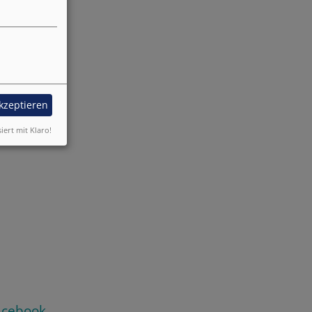
akzeptieren
siert mit Klaro!
acebook