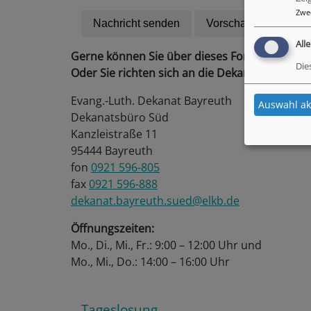
Zwe
All
Gerne können Sie über dieses Formular mit 
Die
Oder Sie richten sich an die Dekanatssekretär
Evang.-Luth. Dekanat Bayreuth
Auswahl ak
Dekanatsbüro Süd
Kanzleistraße 11
95444 Bayreuth
fon
0921 596-805
fax
0921 596-888
dekanat.bayreuth.sued@elkb.de
Öffnungszeiten:
Mo., Di., Mi., Fr.: 9:00 – 12:00 Uhr und
Mo., Mi., Do.: 14:00 – 16:00 Uhr
Tageslosung