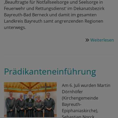
‚Beauftragte für Notfallseelsorge und Seelsorge in
Feuerwehr und Rettungsdienst‘ im Dekanatsbezirk
Bayreuth-Bad Berneck und damit im gesamten
Landkreis Bayreuth samt angrenzenden Regionen
unterwegs.
Weiterlesen
ü
N
Prädikanteneinführung
Am 6. Juli wurden Martin
Dörnhöfer
(Kirchengemeinde
Bayreuth-
Epiphaniaskirche),
Sebastian Norck