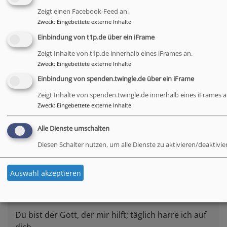
Bayreuth
Stadtkirche Bayreuth
Zeigt einen Facebook-Feed an.
Zweck
:
Eingebettete externe Inhalte
Sa, 22.8. 19 Uhr
Einbindung von t1p.de über ein iFrame
Abend-Gottesdienst
Zeigt Inhalte von t1p.de innerhalb eines iFrames an.
Alexander Bischoff - CVJM-Sekretär
Zweck
:
Eingebettete externe Inhalte
Obernsees
St. Rupert Obernsees
Einbindung von spenden.twingle.de über ein iFrame
Zeigt Inhalte von spenden.twingle.de innerhalb eines iFrames a
Mi, 26.8. 12-12:30 Uhr
Zweck
:
Eingebettete externe Inhalte
Orgelmatinee zur Festspielzeit
Bayreuth
Stadtkirche Bayreuth
Alle Dienste umschalten
Diesen Schalter nutzen, um alle Dienste zu aktivieren/deaktivie
Auswahl akzeptieren
Tageslosung
Du bist der Gott, der mir hilft; täglich harre ich auf
dich.