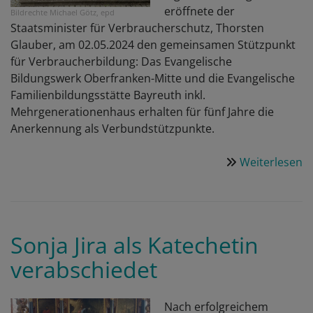
eröffnete der
Bildrechte
Michael Götz, epd
Staatsminister für Verbraucherschutz, Thorsten
Glauber, am 02.05.2024 den gemeinsamen Stützpunkt
für Verbraucherbildung: Das Evangelische
Bildungswerk Oberfranken-Mitte und die Evangelische
Familienbildungsstätte Bayreuth inkl.
Mehrgenerationenhaus erhalten für fünf Jahre die
Anerkennung als Verbundstützpunkte.
Weiterlesen
ü
B
al
S
z
Sonja Jira als Katechetin
L
verabschiedet
–
S
fü
Nach erfolgreichem