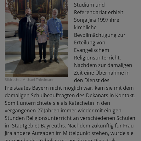
V
Studium und
in
Referendariat erhielt
B
Sonja Jira 1997 ihre
u
kirchliche
R
Bevollmächtigung zur
e
Erteilung von
Evangelischem
Religionsunterricht.
Nachdem zur damaligen
Zeit eine Übernahme in
den Dienst des
Bildrechte
Michael Thiedmann
Freistaates Bayern nicht möglich war, kam sie mit dem
damaligen Schulbeauftragten des Dekanats in Kontakt.
Somit unterrichtete sie als Katechetin in den
vergangenen 27 Jahren immer wieder mit einigen
Stunden Religionsunterricht an verschiedenen Schulen
im Stadtgebiet Bayreuths. Nachdem zukünftig für Frau
Jira andere Aufgaben im Mittelpunkt stehen, wurde sie
zum Ende des Schuljahres aus ihrem Dienst als