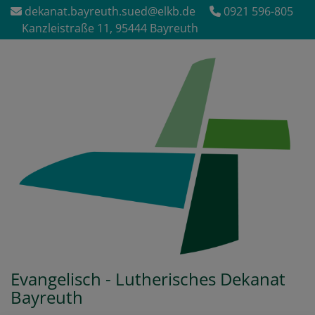
Direkt
dekanat.bayreuth.sued@elkb.de
0921 596-805
zum
Kanzleistraße 11, 95444 Bayreuth
Inhalt
Evangelisch - Lutherisches Dekanat
Bayreuth