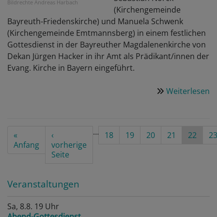
Bildrechte
Andreas Harbach
(Kirchengemeinde
Bayreuth-Friedenskirche) und Manuela Schwenk
(Kirchengemeinde Emtmannsberg) in einem festlichen
Gottesdienst in der Bayreuther Magdalenenkirche von
Dekan Jürgen Hacker in ihr Amt als Prädikant/innen der
Evang. Kirche in Bayern eingeführt.
Weiterlesen
ü
P
Seitennummerierung
…
First
«
Vorherige
‹
Seite
18
Seite
19
Seite
20
Seite
21
Aktuelle
22
Se
2
page
Anfang
Seite
vorherige
Seite
Seite
Veranstaltungen
Sa, 8.8. 19 Uhr
Abend-Gottesdienst