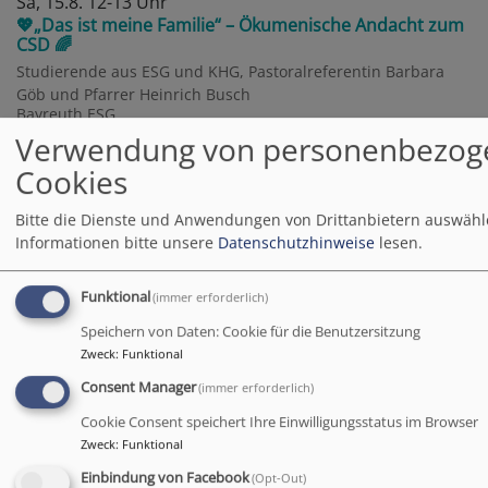
Sa, 15.8. 12-13 Uhr
💖„Das ist meine Familie“ – Ökumenische Andacht zum
CSD 🌈
Studierende aus ESG und KHG, Pastoralreferentin Barbara
Göb und Pfarrer Heinrich Busch
Bayreuth
ESG
Verwendung von personenbezog
Cookies
Sa, 15.8. 19 Uhr
Abend-Gottesdienst
Bitte die Dienste und Anwendungen von Drittanbietern auswähl
Dekan a. D. Hans Peetz
Informationen bitte unsere
Datenschutzhinweise
lesen.
Obernsees
St. Rupert Obernsees
Funktional
(immer erforderlich)
Mo, 17.8. - Fr, 21.8.
Speichern von Daten: Cookie für die Benutzersitzung
Ferientag am Fichtelsee für Konfis
Zweck
:
Funktional
Anja Fuchs / Kerstin Schröder
Fichtelberg
Fichtelsee
Consent Manager
(immer erforderlich)
Cookie Consent speichert Ihre Einwilligungsstatus im Browser
Zweck
:
Funktional
Mi, 19.8. 12-12:30 Uhr
Orgelmatinee zur Festspielzeit
Einbindung von Facebook
(Opt-Out)