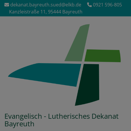
Direkt
dekanat.bayreuth.sued@elkb.de
0921 596-805
zum
Kanzleistraße 11, 95444 Bayreuth
Inhalt
Evangelisch - Lutherisches Dekanat
Bayreuth