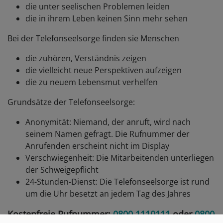
die unter seelischen Problemen leiden
die in ihrem Leben keinen Sinn mehr sehen
Bei der Telefonseelsorge finden sie Menschen
die zuhören, Verständnis zeigen
die vielleicht neue Perspektiven aufzeigen
die zu neuem Lebensmut verhelfen
Grundsätze der Telefonseelsorge:
Anonymität: Niemand, der anruft, wird nach
seinem Namen gefragt. Die Rufnummer der
Anrufenden erscheint nicht im Display
Verschwiegenheit: Die Mitarbeitenden unterliegen
der Schweigepflicht
24-Stunden-Dienst: Die Telefonseelsorge ist rund
um die Uhr besetzt an jedem Tag des Jahres
Kostenfreie Rufnummer:
0800 1110111
oder
0800