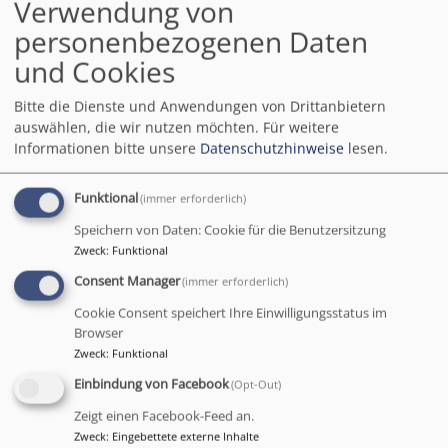
Verwendung von
1110222
personenbezogenen Daten
Leiterin TelefonSeelsorge ® Ostoberfranken
und Cookies
Elisabeth Peterhoff, Diakonin
Bitte die Dienste und Anwendungen von Drittanbietern
Postfach 11 01 10
auswählen, die wir nutzen möchten.
Für weitere
95420 Bayreuth
Informationen bitte unsere
Datenschutzhinweise
lesen.
fon
0921 1504912
leitung@telefonseelsorge-ostoberfranken.de
Funktional
(immer erforderlich)
www.telefonseelsorge-ostoberfranken.de
Speichern von Daten: Cookie für die Benutzersitzung
Zweck
:
Funktional
Die TelefonSeelsorge ist ein flächendeckendes
Seelsorge- und Beratungsangebot der beiden großen
Consent Manager
(immer erforderlich)
Kirchen in ganz Deutschland. Die TelefonSeelsorge
Cookie Consent speichert Ihre Einwilligungsstatus im
Ostoberfranken mit Dienstsitz in Bayreuth wird vom
Browser
Dekanat Bayreuth getragen. Die Anrufe sind anonym
Zweck
:
Funktional
und vertraulich. Niemand wird nach seinem Namen
Einbindung von Facebook
(Opt-Out)
gefragt. Die Rufnummer der Anrufenden erscheint in
Zeigt einen Facebook-Feed an.
keinem Display und ist für niemanden sichtbar. Alle
Zweck
:
Eingebettete externe Inhalte