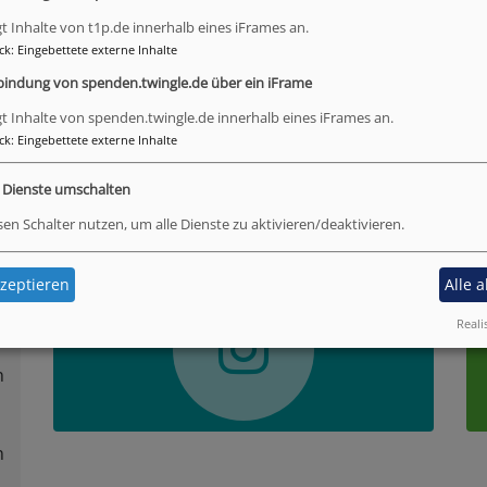
Dekanatssekretärin
gt Inhalte von t1p.de innerhalb eines iFrames an.
fon
0921 596-810
ck
:
Eingebettete externe Inhalte
anja.baer@elkb.de
bindung von spenden.twingle.de über ein iFrame
gt Inhalte von spenden.twingle.de innerhalb eines iFrames an.
ck
:
Eingebettete externe Inhalte
Instagram
F
e Dienste umschalten
sen Schalter nutzen, um alle Dienste zu aktivieren/deaktivieren.
zeptieren
Alle 
Reali
n
n