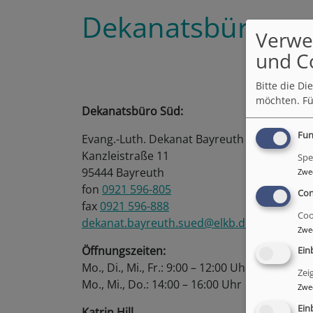
Dekanatsbüros
Verwe
und C
Bitte die D
möchten.
Fü
Dekanatsbüro Süd:
Fun
Evang.-Luth. Dekanat Bayreuth
Kanzleistraße 11
Spe
95444 Bayreuth
Zwe
fon
0921 596-805
Con
fax
0921 596-888
Coo
dekanat.bayreuth.sued@elkb.de
Zwe
Öffnungszeiten:
Ein
Mo., Di., Mi., Fr.: 9:00 – 12:00 Uhr und
Zei
Mo., Mi., Do.: 14:00 – 16:00 Uhr
Zwe
Ein
Katrin Hill