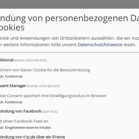
ndung von personenbezogenen D
ookies
ienste und Anwendungen von Drittanbietern auswählen, die wir nu
r weitere Informationen bitte unsere
Datenschutzhinweise
lesen.
Dekanatsbüro Nord:
ktional
(immer erforderlich)
Evang.-Luth. Dekanat Bayre
Kirchplatz 2 (im Kirchenge
ichern von Daten: Cookie für die Benutzersitzung
95444 Bayreuth
ck
:
Funktional
fon
0921 596-810
sent Manager
(immer erforderlich)
kie Consent speichert Ihre Einwilligungsstatus im Browser
dekanat.bayreuth.nord@el
ck
:
Funktional
Öffnungszeiten:
bindung von Facebook
(Opt-Out)
Di. bis Fr.: 9:00 – 12:00 Uhr
gt einen Facebook-Feed an.
ck
:
Eingebettete externe Inhalte
bindung von t1p.de über ein iFrame
Anja Bär