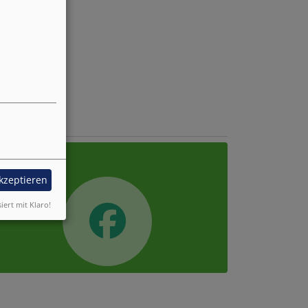
acebook
akzeptieren
siert mit Klaro!