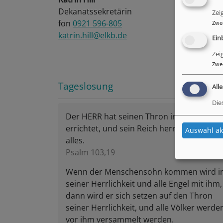
Dekanatssekretärin
Zei
fon
0921 596-805
Zwe
katrin.hill@elkb.de
Ein
Zei
Zwe
Tageslosung
All
Die
Der HERR hat seinen Thron im Himmel
errichtet, und sein Reich herrscht über
Auswahl ak
alles.
Psalm 103,19
Wenn der Menschensohn kommen wird i
seiner Herrlichkeit und alle Engel mit ihm,
dann wird er sich setzen auf den Thron
seiner Herrlichkeit, und alle Völker werde
vor ihm versammelt werden.