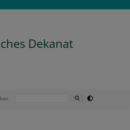
isches Dekanat
Suche
eben