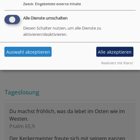
Zweck
:
Eingebettete externe Inhalte
https://www.markgrafenkirchen.de
Alle Dienste umschalten
Vakanzvertretung: Pfarrer Michael Maul
Diesen Schalter nutzen, um alle Dienste zu
aktivieren/deaktivieren.
Regelmäßige Gottesdienstzeit:
St. Walburgakirche
95463 Bindlach-Benk
Auswahl akzeptieren
Alle akzeptieren
So 9:30 Uhr (jeden 4. So. im Monat 19:00 Uhr)
Realisiert mit Klaro!
Tageslosung
Du machst fröhlich, was da lebet im Osten wie im
Westen.
Psalm 65,9
Der Kerkermeister freute sich mit seinem ganzen