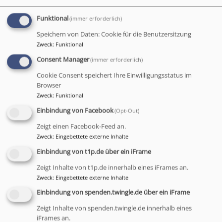
So 9:30 Uhr
Funktional
(immer erforderlich)
Speichern von Daten: Cookie für die Benutzersitzung
Zweck
:
Funktional
Consent Manager
(immer erforderlich)
Cookie Consent speichert Ihre Einwilligungsstatus im
Browser
Zweck
:
Funktional
Einbindung von Facebook
(Opt-Out)
Zeigt einen Facebook-Feed an.
Bildrechte
David Sünderhauf,
Zweck
:
Eingebettete externe Inhalte
© Markgrafenkirchen e.V.
Einbindung von t1p.de über ein iFrame
Evang.-Luth. Kirchengemeinde Benk
Zeigt Inhalte von t1p.de innerhalb eines iFrames an.
Gemeinsames Pfarramt in Bad Berneck
Zweck
:
Eingebettete externe Inhalte
Kirchenring 39, 95460 Bad Berneck
Einbindung von spenden.twingle.de über ein iFrame
fon 09273 50 11 731
pfarramt.benk@elkb.de
Zeigt Inhalte von spenden.twingle.de innerhalb eines
iFrames an.
www.benk-evangelisch.de