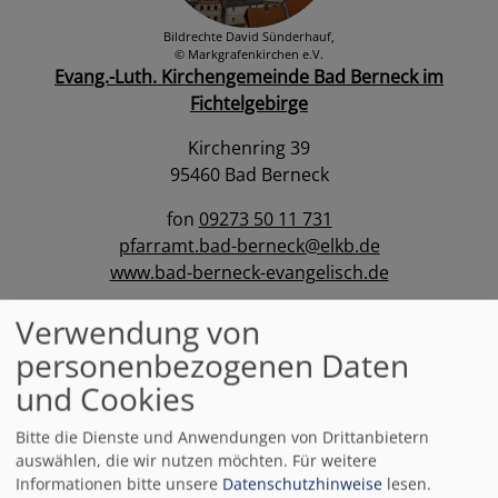
Bildrechte
David Sünderhauf,
© Markgrafenkirchen e.V.
Evang.-Luth. Kirchengemeinde Bad Berneck im
Fichtelgebirge
Kirchenring 39
95460 Bad Berneck
fon
09273 50 11 731
pfarramt.bad-berneck@elkb.de
www.bad-berneck-evangelisch.de
https://www.markgrafenkirchen.de
Verwendung von
personenbezogenen Daten
1. Pfarrstelle: Pfarrer Hans-Georg Taxis
2. Pfarrstelle: Pfarrer Michael Maul
und Cookies
Bitte die Dienste und Anwendungen von Drittanbietern
Regelmäßige Gottesdienstzeit:
auswählen, die wir nutzen möchten.
Für weitere
Dreifaltigkeitskirche
Informationen bitte unsere
Datenschutzhinweise
lesen.
Kirchenring 17, 95460 Bad Berneck