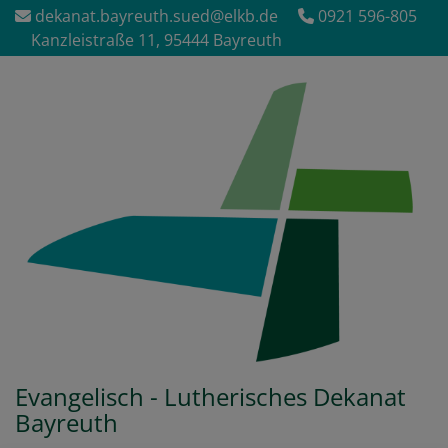
Direkt
dekanat.bayreuth.sued@elkb.de
0921 596-805
zum
Kanzleistraße 11, 95444 Bayreuth
Inhalt
Evangelisch - Lutherisches Dekanat
Bayreuth