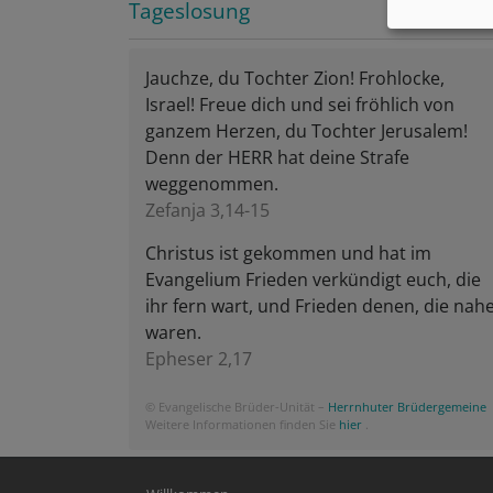
Tageslosung
Jauchze, du Tochter Zion! Frohlocke,
Israel! Freue dich und sei fröhlich von
ganzem Herzen, du Tochter Jerusalem!
Denn der HERR hat deine Strafe
weggenommen.
Zefanja 3,14-15
Christus ist gekommen und hat im
Evangelium Frieden verkündigt euch, die
ihr fern wart, und Frieden denen, die nah
waren.
Epheser 2,17
© Evangelische Brüder-Unität –
Herrnhuter Brüdergemeine
Weitere Informationen finden Sie
hier
.
Hauptnavigation