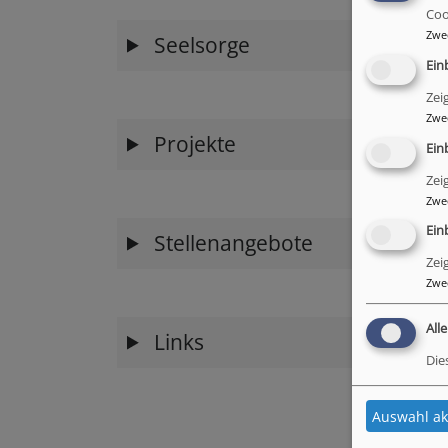
Coo
Zwe
Seelsorge
Ein
Zei
Zwe
Projekte
Ein
Zei
Zwe
Ein
Stellenangebote
Zei
Zwe
All
Links
Die
Auswahl ak