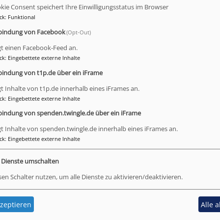
kie Consent speichert Ihre Einwilligungsstatus im Browser
ck
:
Funktional
bindung von Facebook
(Opt-Out)
gt einen Facebook-Feed an.
ck
:
Eingebettete externe Inhalte
bindung von t1p.de über ein iFrame
gt Inhalte von t1p.de innerhalb eines iFrames an.
ck
:
Eingebettete externe Inhalte
bindung von spenden.twingle.de über ein iFrame
gt Inhalte von spenden.twingle.de innerhalb eines iFrames an.
ck
:
Eingebettete externe Inhalte
e Dienste umschalten
sen Schalter nutzen, um alle Dienste zu aktivieren/deaktivieren.
zeptieren
Alle 