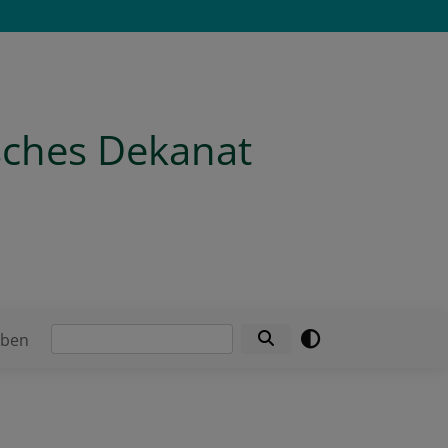
isches Dekanat
Suche
eben