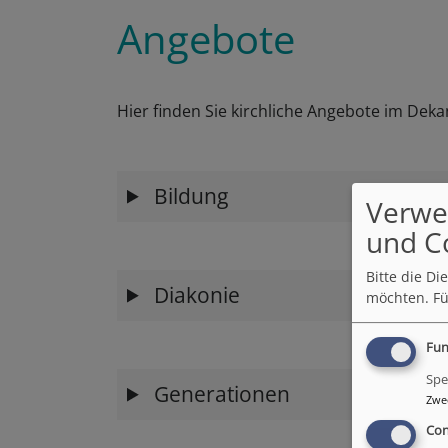
Angebote
Hier finden Sie kirchliche Angebote im Deka
Bildung
Verwe
und C
Bitte die D
Diakonie
möchten.
Fü
Fun
Spe
Generationen
Zwe
Con