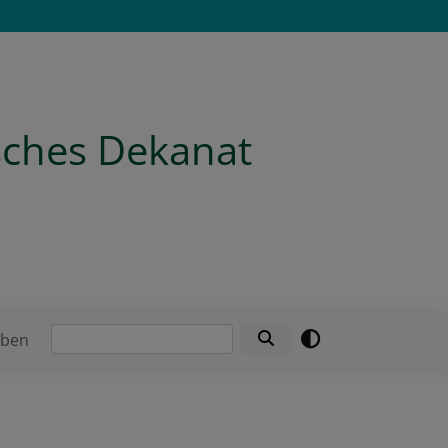
isches Dekanat
Suche
eben