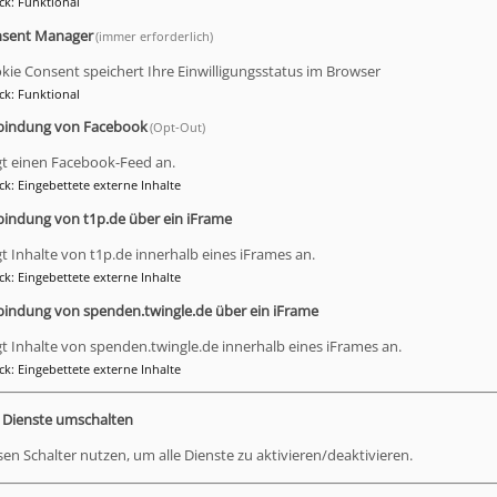
ck
:
Funktional
sent Manager
(immer erforderlich)
eidenberg)
kie Consent speichert Ihre Einwilligungsstatus im Browser
ck
:
Funktional
bindung von Facebook
(Opt-Out)
ogin an verschiedenen Schulen)
gt einen Facebook-Feed an.
ck
:
Eingebettete externe Inhalte
folge):
bindung von t1p.de über ein iFrame
el, Sophie Simon, Herma Vogel
gt Inhalte von t1p.de innerhalb eines iFrames an.
ck
:
Eingebettete externe Inhalte
lge):
bindung von spenden.twingle.de über ein iFrame
gt Inhalte von spenden.twingle.de innerhalb eines iFrames an.
ck
:
Eingebettete externe Inhalte
r für Sie telefonisch (Tel.: 0921 596313), per E-Mail (
mav.
2, 95444 Bayreuth) erreichbar.
e Dienste umschalten
stermin vereinbart werden.
sen Schalter nutzen, um alle Dienste zu aktivieren/deaktivieren.