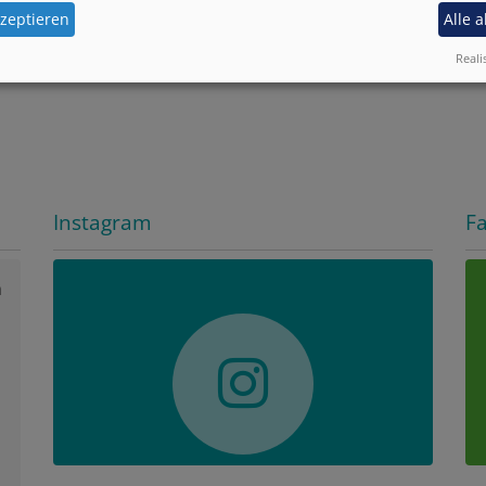
itag von 08:00 Uhr bis 10:30 Uhr
zeptieren
Alle 
Reali
Instagram
F
n