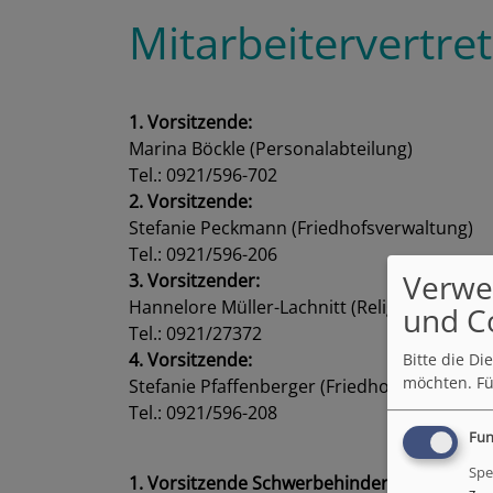
Mitarbeitervertr
1. Vorsitzende:
Marina Böckle (Personalabteilung)
Tel.: 0921/596-702
2. Vorsitzende:
Stefanie Peckmann (Friedhofsverwaltung)
Tel.: 0921/596-206
Verwe
3. Vorsitzender:
Hannelore Müller-Lachnitt (Religionspädag
und C
Tel.: 0921/27372
4. Vorsitzende:
Bitte die D
möchten.
Fü
Stefanie Pfaffenberger (Friedhofsverwaltun
Tel.: 0921/596-208
Fun
Spe
1. Vorsitzende Schwerbehindertenvertretun