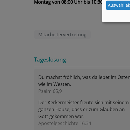
Montag von 08:00 Uhr bis 10:30 Uhr und Fre
Auswahl ak
Mitarbeitervertretung
Tageslosung
Du machst fröhlich, was da lebet im Oste
wie im Westen.
Psalm 65,9
Der Kerkermeister freute sich mit seinem
ganzen Hause, dass er zum Glauben an
Gott gekommen war.
Apostelgeschichte 16,34