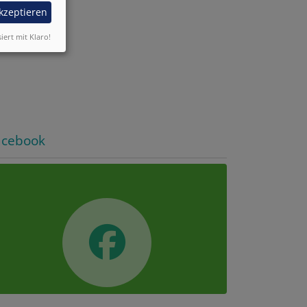
akzeptieren
siert mit Klaro!
acebook