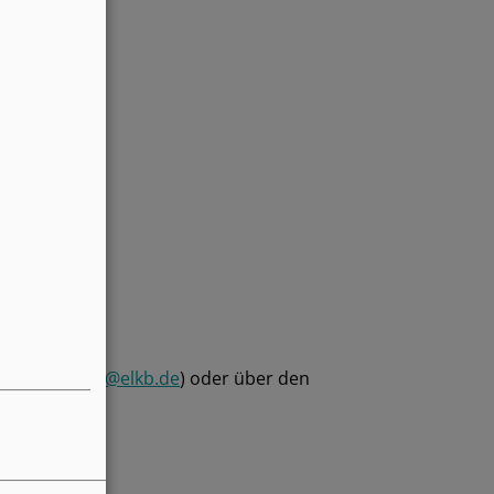
dek.bayreuth@elkb.de
) oder über den