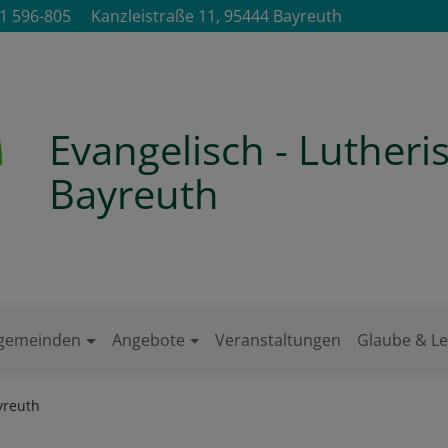
1 596-805
Kanzleistraße 11, 95444 Bayreuth
Evangelisch - Luther
Bayreuth
ngemeinden
Angebote
Veranstaltungen
Glaube & L
yreuth