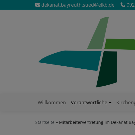
Direkt
dekanat.bayreuth.sued@elkb.de
092
zum
Inhalt
Willkommen
Verantwortliche
Kirche
Hauptnavigation
Startseite
Mitarbeitervertretung im Dekanat Ba