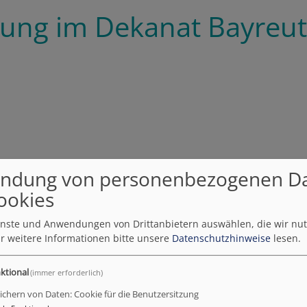
etung im Dekanat Bayreu
ndung von personenbezogenen D
ogin an verschiedenen Schulen)
ookies
ienste und Anwendungen von Drittanbietern auswählen, die wir nu
r weitere Informationen bitte unsere
Datenschutzhinweise
lesen.
g)
ktional
(immer erforderlich)
ichern von Daten: Cookie für die Benutzersitzung
g: