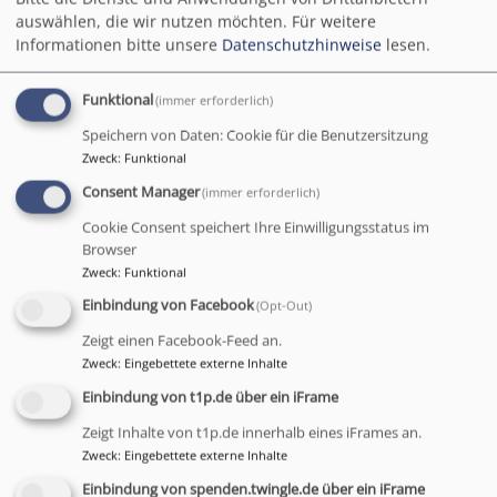
Lutherkirche
auswählen, die wir nutzen möchten.
Für weitere
Bodenseering 95, 95445 Bayreuth
Informationen bitte unsere
Datenschutzhinweise
lesen.
So 10:30 Uhr
Funktional
(immer erforderlich)
Katharina von Bora Kirche
Meyernberger Str. 17, 95447 Bayreuth
Speichern von Daten: Cookie für die Benutzersitzung
So 9:00 Uhr
Zweck
:
Funktional
Consent Manager
(immer erforderlich)
Cookie Consent speichert Ihre Einwilligungsstatus im
Browser
Zweck
:
Funktional
Einbindung von Facebook
(Opt-Out)
Zeigt einen Facebook-Feed an.
Zweck
:
Eingebettete externe Inhalte
Einbindung von t1p.de über ein iFrame
Zeigt Inhalte von t1p.de innerhalb eines iFrames an.
Zweck
:
Eingebettete externe Inhalte
Einbindung von spenden.twingle.de über ein iFrame