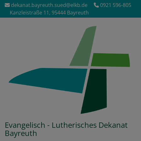
Direkt
dekanat.bayreuth.sued@elkb.de
0921 596-805
zum
Kanzleistraße 11, 95444 Bayreuth
Inhalt
Evangelisch - Lutherisches Dekanat
Bayreuth