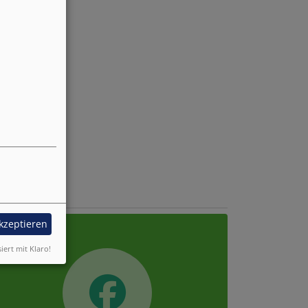
acebook
akzeptieren
siert mit Klaro!