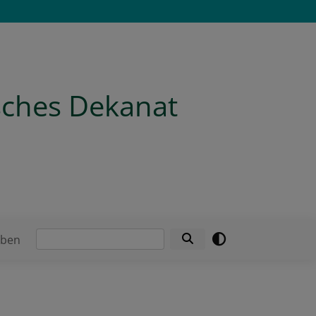
isches Dekanat
Suche
eben