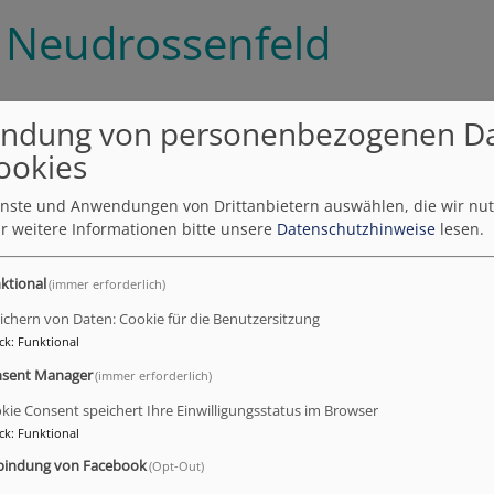
 Neudrossenfeld
ndung von personenbezogenen D
engemeinde Neudrossenfeld
ookies
4
ienste und Anwendungen von Drittanbietern auswählen, die wir nu
eld
r weitere Informationen bitte unsere
Datenschutzhinweise
lesen.
ktional
(immer erforderlich)
nfeld@elkb.de
ichern von Daten: Cookie für die Benutzersitzung
ck
:
Funktional
senfeld.de
sent Manager
(immer erforderlich)
afenkirchen.de
kie Consent speichert Ihre Einwilligungsstatus im Browser
rer Thomas Wolf
ck
:
Funktional
nt; Vertretung: Pfarrer Gottfried Lindner
bindung von Facebook
(Opt-Out)