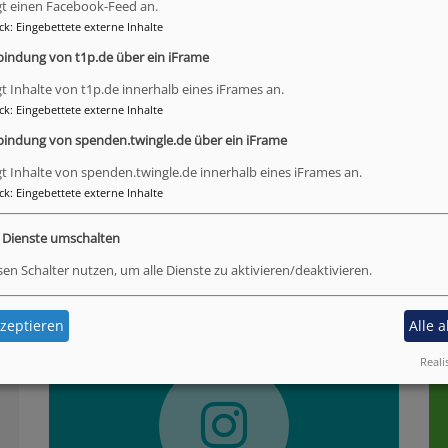
gt einen Facebook-Feed an.
dienstzeiten:
ck
:
Eingebettete externe Inhalte
 Neudrossenfeld
bindung von t1p.de über ein iFrame
ottesdienst
gt Inhalte von t1p.de innerhalb eines iFrames an.
ck
:
Eingebettete externe Inhalte
nplos
bindung von spenden.twingle.de über ein iFrame
inersreuth
ottesdienst (14-tägig)
gt Inhalte von spenden.twingle.de innerhalb eines iFrames an.
ck
:
Eingebettete externe Inhalte
e Dienste umschalten
sen Schalter nutzen, um alle Dienste zu aktivieren/deaktivieren.
Instagram
F
zeptieren
Alle 
Reali