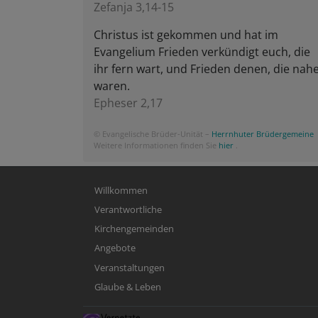
Zefanja 3,14-15
Christus ist gekommen und hat im
Evangelium Frieden verkündigt euch, die
ihr fern wart, und Frieden denen, die nah
waren.
Epheser 2,17
© Evangelische Brüder-Unität –
Herrnhuter Brüdergemeine
Weitere Informationen finden Sie
hier
.
Hauptnavigation
Willkommen
Verantwortliche
Kirchengemeinden
Angebote
Veranstaltungen
Glaube & Leben