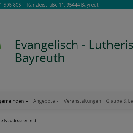
1 596-805
Kanzleistraße 11, 95444 Bayreuth
Evangelisch - Luther
Bayreuth
ngemeinden
Angebote
Veranstaltungen
Glaube & L
e Neudrossenfeld