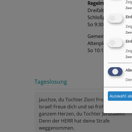
Zei
Regelmäßige Gottes
Zwe
Dreifaltigkeitskirche
Schloßplatz, 95512
Ein
So 9:30 Uhr Hauptg
Zei
Zwe
Gemeindehaus Alte
Ein
Altenplos, 95500 He
So 10:15 Uhr Hauptg
Zei
Zwe
All
Die
Tageslosung
Auswahl ak
Jauchze, du Tochter Zion! Frohlocke,
Israel! Freue dich und sei fröhlich von
ganzem Herzen, du Tochter Jerusalem!
Denn der HERR hat deine Strafe
weggenommen.