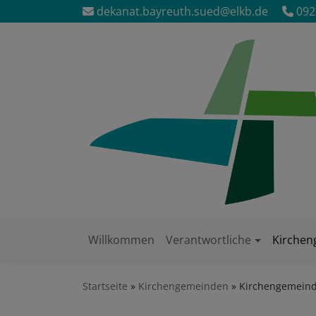
Direkt
dekanat.bayreuth.sued@elkb.de
092
zum
Inhalt
Willkommen
Verantwortliche
Kirche
Hauptnavigation
Startseite
Kirchengemeinden
Kirchengemeind