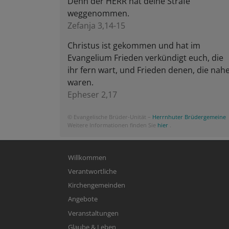
Denn der HERR hat deine Strafe
weggenommen.
Zefanja 3,14-15
Christus ist gekommen und hat im
Evangelium Frieden verkündigt euch, die
ihr fern wart, und Frieden denen, die nah
waren.
Epheser 2,17
© Evangelische Brüder-Unität –
Herrnhuter Brüdergemeine
Weitere Informationen finden Sie
hier
.
Hauptnavigation
Willkommen
Verantwortliche
Kirchengemeinden
Angebote
Veranstaltungen
Glaube & Leben