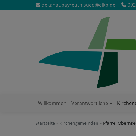
Direkt
dekanat.bayreuth.sued@elkb.de
092
zum
Inhalt
Willkommen
Verantwortliche
Kirche
Hauptnavigation
Startseite
Kirchengemeinden
Pfarrei Obernse