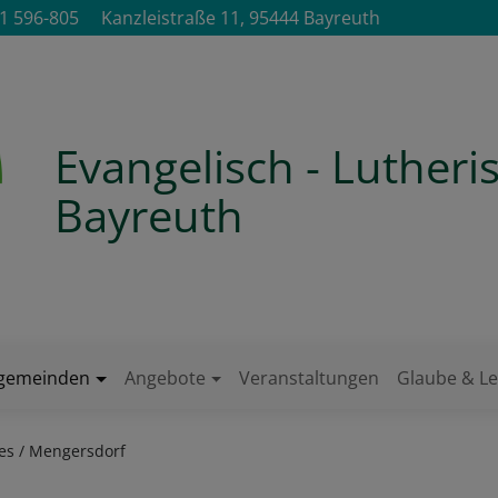
1 596-805
Kanzleistraße 11, 95444 Bayreuth
Evangelisch - Luther
Bayreuth
ngemeinden
Angebote
Veranstaltungen
Glaube & L
es / Mengersdorf