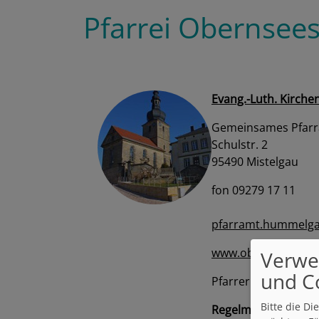
Pfarrei Obernsee
Evang.-Luth. Kirch
Gemeinsames Pfar
Schulstr. 2
95490 Mistelgau
fon 09279 17 11
pfarramt.hummelg
www.obernsees-men
Verwe
und C
Pfarrerin Inge Brau
Bitte die D
Regelmäßige Gottes