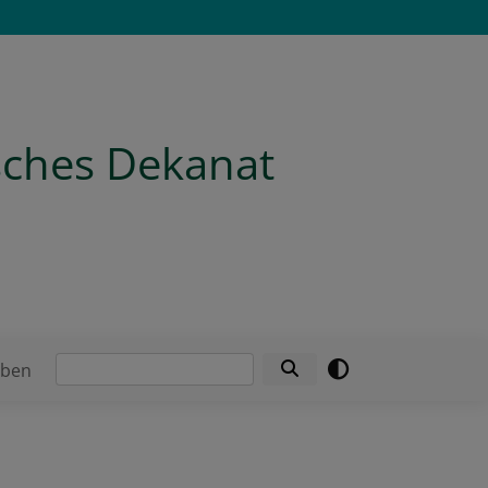
isches Dekanat
Suche
eben