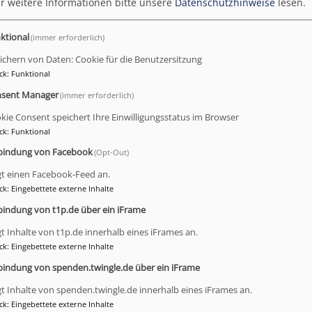
r weitere Informationen bitte unsere
Datenschutzhinweise
lesen.
90 Mistelgau
ktional
(immer erforderlich)
tlich wechselnd)
ichern von Daten: Cookie für die Benutzersitzung
ck
:
Funktional
sent Manager
(immer erforderlich)
istelgau
g Mai bis Anfang September)
kie Consent speichert Ihre Einwilligungsstatus im Browser
ck
:
Funktional
bindung von Facebook
(Opt-Out)
gt einen Facebook-Feed an.
engemeinde Mengersdorf
ck
:
Eingebettete externe Inhalte
bindung von t1p.de über ein iFrame
ramt Hummelgau
gt Inhalte von t1p.de innerhalb eines iFrames an.
ck
:
Eingebettete externe Inhalte
bindung von spenden.twingle.de über ein iFrame
gt Inhalte von spenden.twingle.de innerhalb eines iFrames an.
ck
:
Eingebettete externe Inhalte
au@elkb.de