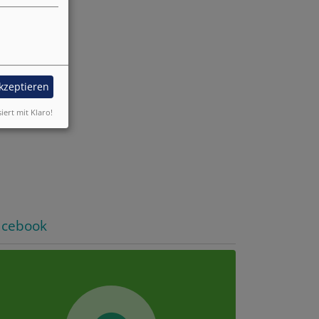
akzeptieren
siert mit Klaro!
acebook