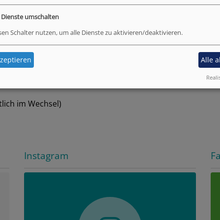
gersdorf-evangelisch.de
e Dienste umschalten
sen Schalter nutzen, um alle Dienste zu aktivieren/deaktivieren.
enst Thilo Neuhaus
dienstzeiten:
zeptieren
Alle 
Reali
 Mistelgau
lich im Wechsel)
Instagram
F