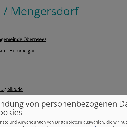
s / Mengersdorf
engemeinde Obernsees
ramt Hummelgau
au@elkb.de
gersdorf-evangelisch.de
ndung von personenbezogenen D
ookies
n
ienste und Anwendungen von Drittanbietern auswählen, die wir nu
dienstzeiten: