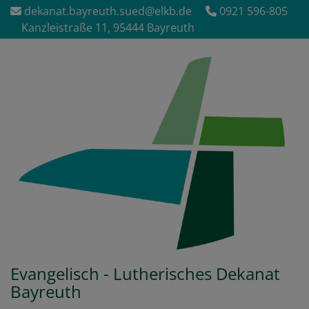
Direkt
dekanat.bayreuth.sued@elkb.de
0921 596-805
zum
Kanzleistraße 11, 95444 Bayreuth
Inhalt
Evangelisch - Lutherisches Dekanat
Bayreuth