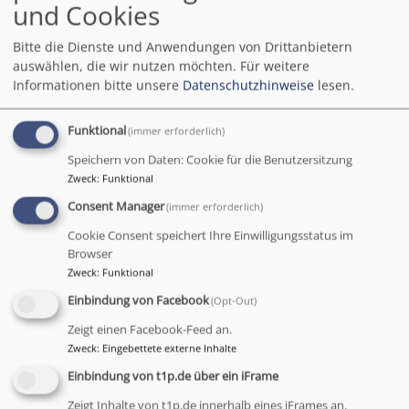
und Cookies
Evangelische Medienzentrale Bayern....
Bitte die Dienste und Anwendungen von Drittanbietern
Infos zu Unterrichtsmaterialien und -medien im
auswählen, die wir nutzen möchten.
Für weitere
Schulreferat bei:
Informationen bitte unsere
Datenschutzhinweise
lesen.
Sonja Schirmer
fon 0921 596-804
Funktional
(immer erforderlich)
fax 0921 596-888
Speichern von Daten: Cookie für die Benutzersitzung
schulreferat.bayreuth@elkb.de
Zweck
:
Funktional
Consent Manager
Büroöffnungszeiten:
(immer erforderlich)
Mo. bis Do.: 08:00 bis 12:00 Uhr
Cookie Consent speichert Ihre Einwilligungsstatus im
Browser
Zweck
:
Funktional
Einbindung von Facebook
(Opt-Out)
Zeigt einen Facebook-Feed an.
Zweck
:
Eingebettete externe Inhalte
Einbindung von t1p.de über ein iFrame
Zeigt Inhalte von t1p.de innerhalb eines iFrames an.