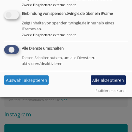
Tageslosung
Zweck
:
Eingebettete externe Inhalte
Einbindung von spenden.twingle.de über ein iFrame
Jauchze, du Tochter Zion! Frohlocke, Israel! Freue
Zeigt Inhalte von spenden.twingle.de innerhalb eines
dich und sei fröhlich von ganzem Herzen, du
iFrames an.
Tochter Jerusalem! Denn der HERR hat deine Strafe
Zweck
:
Eingebettete externe Inhalte
weggenommen.
Alle Dienste umschalten
Zefanja 3,14-15
Diesen Schalter nutzen, um alle Dienste zu
Christus ist gekommen und hat im Evangelium
aktivieren/deaktivieren.
Frieden verkündigt euch, die ihr fern wart, und
Frieden denen, die nahe waren.
Auswahl akzeptieren
Alle akzeptieren
Epheser 2,17
Realisiert mit Klaro!
© Evangelische Brüder-Unität –
Herrnhuter Brüdergemeine
Weitere Informationen finden Sie
hier
.
Instagram