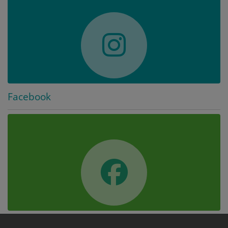
Facebook
Hauptnavigation
Fußbereichsmenü