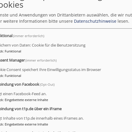
ookies
e Günther in Eckersdorf 
ienste und Anwendungen von Drittanbietern auswählen, die wir nu
r weitere Informationen bitte unsere
Datenschutzhinweise
lesen.
Im Kirchweihgottesdienst in der St. Ägidiuskirche am 15.
ktional
(immer erforderlich)
Günther durch Dekan Jürgen Hacker von ihrem Amt entpf
ichern von Daten: Cookie für die Benutzersitzung
verabschiedet.
ck
:
Funktional
Gabriele Günther wirkte seit 2008 zunächst mit einer gan
Eckersdorf.
sent Manager
(immer erforderlich)
2012 wurde ihr Gemeindeanteil reduziert und sie übernahm
kie Consent speichert Ihre Einwilligungsstatus im Browser
Klinikseelsorgerin am Krankenhaus Hohe Warte.
ck
:
Funktional
Dekan Hacker, Bürgermeisterin Pichl, ihre Kolleginnen vor
bindung von Facebook
(Opt-Out)
die Klinikseelsorgerinnen Pfarrerin Laute und Pfarrerin B
gt einen Facebook-Feed an.
Kollegen würdigten ebenso wie Vertrauensfrau Ulrike Par
ck
:
Eingebettete externe Inhalte
bindung von t1p.de über ein iFrame
gt Inhalte von t1p.de innerhalb eines iFrames an.
ck
:
Eingebettete externe Inhalte