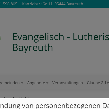
1 596-805
Kanzleistraße 11, 95444 Bayreuth
Evangelisch - Luther
Bayreuth
ngemeinden
Angebote
Veranstaltungen
Glaube & L
dorf verabschiedet
ndung von personenbezogenen D