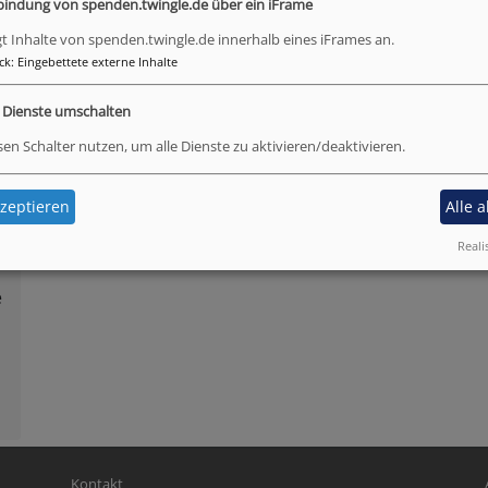
Instagram
F
bindung von spenden.twingle.de über ein iFrame
gt Inhalte von spenden.twingle.de innerhalb eines iFrames an.
ck
:
Eingebettete externe Inhalte
e Dienste umschalten
sen Schalter nutzen, um alle Dienste zu aktivieren/deaktivieren.
zeptieren
Alle 
Reali
e
Fußbereichsmenü
Be
Kontakt