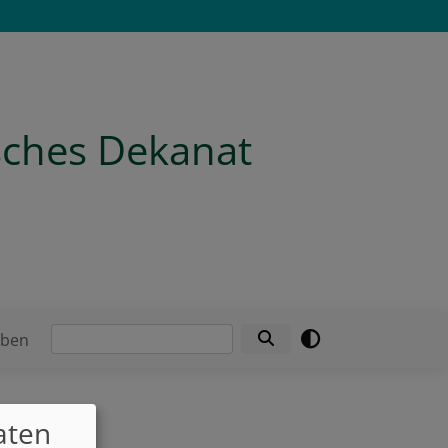
isches Dekanat
Suche
eben
aten