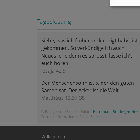
Tageslosung
Siehe, was ich früher verkündigt habe, ist
gekommen. So verkündige ich auch
Neues; ehe denn es sprosst, lasse ich's
euch hören.
Jesaja 42,9
Der Menschensohn ist's, der den guten
Samen sät. Der Acker ist die Welt.
Matthäus 13,37-38
© Evangelische Brüder-Unität –
Herrnhuter Brüdergemeine
Weitere Informationen finden Sie
hier
.
Hauptnavigation
Willkommen