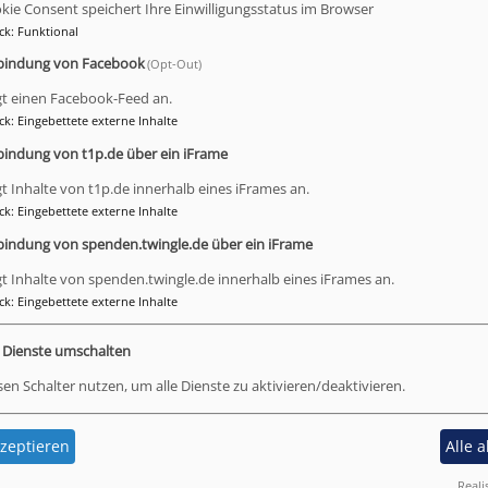
kie Consent speichert Ihre Einwilligungsstatus im Browser
rschner dankten für ihr Engagement in
ck
:
Funktional
bindung von Facebook
(Opt-Out)
inem vorgetragenen Lied und erinnerte an viele
ttesdienste.
gt einen Facebook-Feed an.
lmut Weisensee von den „Kirchenratten“ Rat geholt und
ck
:
Eingebettete externe Inhalte
.
bindung von t1p.de über ein iFrame
Bi
Lied, dass Gott Umzug und Neubeginn segnen möge.
gt Inhalte von t1p.de innerhalb eines iFrames an.
en des Gemeindehauses statt, zu dem viele Gemeindeglied
ck
:
Eingebettete externe Inhalte
Auf dem Foto von links nach rechts: Dekan Jürgen Hacker, 
bindung von spenden.twingle.de über ein iFrame
Gerhard Bauer, Pfarrer Friedemann Wenzke
gt Inhalte von spenden.twingle.de innerhalb eines iFrames an.
ck
:
Eingebettete externe Inhalte
(KH)
e Dienste umschalten
sen Schalter nutzen, um alle Dienste zu aktivieren/deaktivieren.
zeptieren
Alle 
Reali