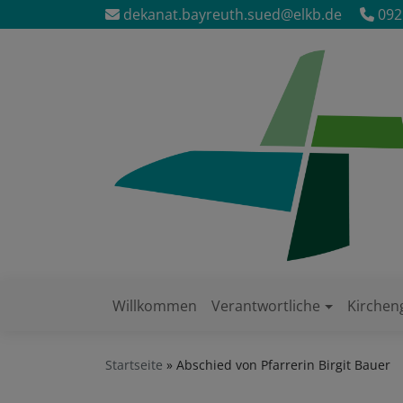
Direkt
dekanat.bayreuth.sued@elkb.de
092
zum
Inhalt
Willkommen
Verantwortliche
Kirche
Hauptnavigation
Startseite
Abschied von Pfarrerin Birgit Bauer