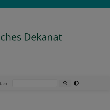
isches Dekanat
Suche
eben