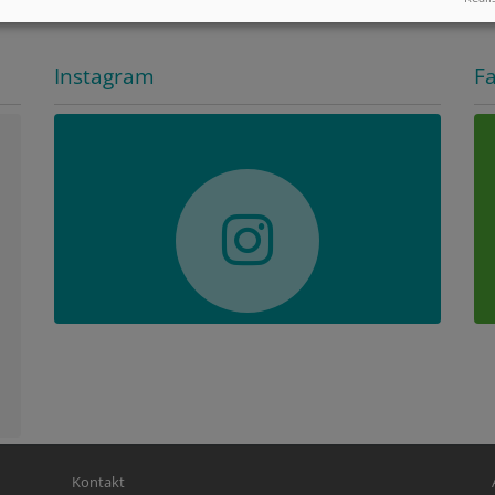
Instagram
F
Fußbereichsmenü
Be
Kontakt