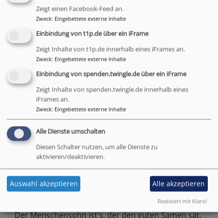
Überzeugungsarbeit bei den Gemeindegliedern für
Zeigt einen Facebook-Feed an.
diesen Reformprozess nötig sein. Es wurde aber auch
Zweck
:
Eingebettete externe Inhalte
Zuversicht und Hoffnung zum Ausdruck gebracht, dass
Einbindung von t1p.de über ein iFrame
sich dadurch viele neue Möglichkeiten eröffnen.
Zeigt Inhalte von t1p.de innerhalb eines iFrames an.
Das Präsidium freute sich über die von zweitem
Zweck
:
Eingebettete externe Inhalte
Bürgermeister Andreas Zippel und Domkapitular Dr.
Einbindung von spenden.twingle.de über ein iFrame
Heinrich Hohl überbrachten Grüße der Stadt Bayreuth
Zeigt Inhalte von spenden.twingle.de innerhalb eines
und der röm. kath. Schwesterkirche.
iFrames an.
Zweck
:
Eingebettete externe Inhalte
Tageslosung
Alle Dienste umschalten
Diesen Schalter nutzen, um alle Dienste zu
aktivieren/deaktivieren.
Siehe, was ich früher verkündigt habe, ist
gekommen. So verkündige ich auch Neues; ehe
Auswahl akzeptieren
Alle akzeptieren
denn es sprosst, lasse ich's euch hören.
Jesaja 42,9
Realisiert mit Klaro!
Der Menschensohn ist's, der den guten Samen sät.