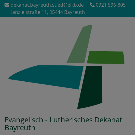
Direkt
dekanat.bayreuth.sued@elkb.de
0921 596-805
zum
Kanzleistraße 11, 95444 Bayreuth
Inhalt
Evangelisch - Lutherisches Dekanat
Bayreuth