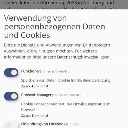
Neben Infos zum Kirchentag 2023 in Nürnberg und
Erläuterungen zum Haushaltsplan 2022, diskutierten
Verwendung von
die Synodalen über die Planungen zum
Landesstellenplan, der ab 2024 umgesetzt werden
personenbezogenen Daten
muss. Die kirchliche Arbeit soll zukünftig verstärkt in
und Cookies
sechs Regionen geschehen. Es gilt sich zu vernetzen,
Stärken gemeinsam auszubauen und Profile zu
Bitte die Dienste und Anwendungen von Drittanbietern
schärfen. Beispielsweise wird die Konfirmanden- und
auswählen, die wir nutzen möchten.
Für weitere
Informationen bitte unsere
Datenschutzhinweise
lesen.
Jugendarbeit Kirchengemeinden regional
zusammenführen, auch die Seniorenarbeit wird sich
gemeindeübergreifend aufstellen. In diesen Regionen
Funktional
(immer erforderlich)
sollen auch verstärkt Gottesdienste gemeinsam
Speichern von Daten: Cookie für die Benutzersitzung
gefeiert werden.
Zweck
:
Funktional
Consent Manager
(immer erforderlich)
Das gewohnte Modell der Kirchengemeinde als
Anbieter „von der Wiege bis zur Bahre“ wird großen
Cookie Consent speichert Ihre Einwilligungsstatus im
Veränderungen unterliegen. Den Synodalen ist
Browser
Zweck
:
Funktional
bewusst, dass die Veränderungen viel Mut von den
Gemeinden erfordern. Zudem wird große
Einbindung von Facebook
(Opt-Out)