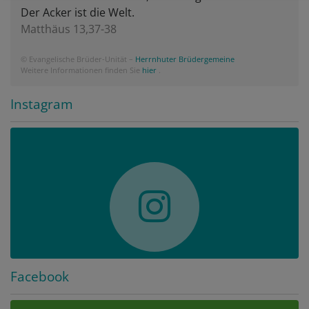
Der Acker ist die Welt.
Matthäus 13,37-38
© Evangelische Brüder-Unität –
Herrnhuter Brüdergemeine
Weitere Informationen finden Sie
hier
.
Instagram
Facebook