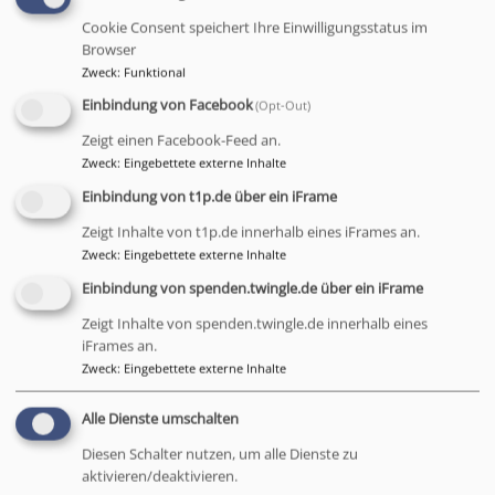
ankommen können und in Zeiten des Wandels nicht aus dem
Cookie Consent speichert Ihre Einwilligungsstatus im
Blick geraten. Dafür brauche es Verlässlichkeit, gute
Browser
Kommunikation und einen wachen Blick für die Menschen.
Zweck
:
Funktional
Pfarrerin Almut Weisensee stellte in ihrer Predigt den Frieden in
Einbindung von Facebook
(Opt-Out)
den Mittelpunkt. Frieden, machte sie deutlich, könne nicht von
Zeigt einen Facebook-Feed an.
oben verordnet werden; es sei unsere Aufgabe und zugleich
Zweck
:
Eingebettete externe Inhalte
unsere Freiheit, ihn zu suchen und zu gestalten. Damit setzte
Einbindung von t1p.de über ein iFrame
sie einen klaren Akzent für ein Miteinander, das Verantwortung
Zeigt Inhalte von t1p.de innerhalb eines iFrames an.
übernimmt und Gemeinschaft bewusst lebt.
Zweck
:
Eingebettete externe Inhalte
Beim anschließenden Empfang im katholischen Pfarrheim
Einbindung von spenden.twingle.de über ein iFrame
wurde Pfarrerin Weisensee von Vertreterinnen und Vertretern
Zeigt Inhalte von spenden.twingle.de innerhalb eines
der Ökumene, der Kommune, der Hauptamtlichenschaft und
iFrames an.
der Kirchenvorstände begrüßt. (AB)
Zweck
:
Eingebettete externe Inhalte
Alle Dienste umschalten
Diesen Schalter nutzen, um alle Dienste zu
aktivieren/deaktivieren.