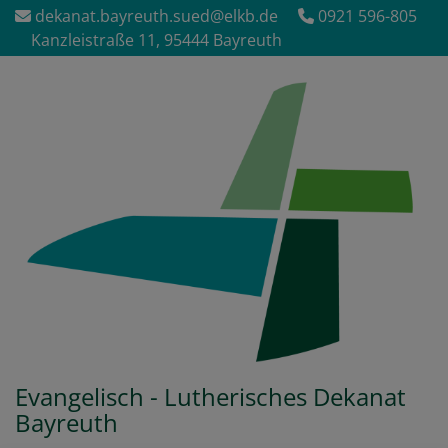
Direkt
dekanat.bayreuth.sued@elkb.de
0921 596-805
zum
Kanzleistraße 11, 95444 Bayreuth
Inhalt
Evangelisch - Lutherisches Dekanat
Bayreuth