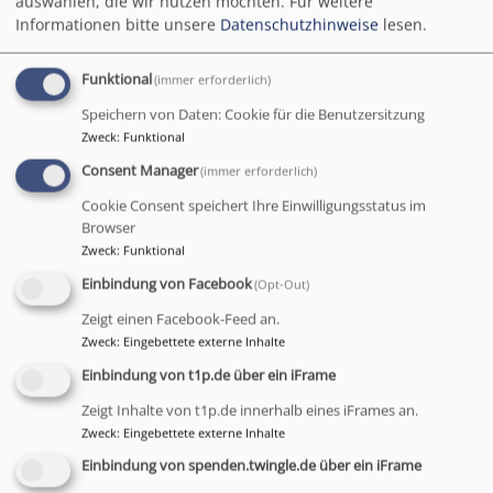
auswählen, die wir nutzen möchten.
Für weitere
Erntedanktag mit einem Scheunengottesdienst in Cottenbach. In
Informationen bitte unsere
Datenschutzhinweise
lesen.
seiner Predigt wies Pfarrer Ulrich Böhm darauf hin, nicht nur
Gott für das zu danken, was auf den Feldern, Wiesen und in
Funktional
(immer erforderlich)
Gärten gewachsen ist. Sondern auch an die Menschen zu
Speichern von Daten: Cookie für die Benutzersitzung
denken, die nicht auf der Sonnenseite des Lebens stehen.
Zweck
:
Funktional
Mitgestaltet wurde der Gottesdienst in ungewohnter Umgebung
Consent Manager
(immer erforderlich)
unter anderem von Pfarrerin Annemarie Ritter, Mitgliedern der
Landjugend sowie von Posaunenbläserinnen und Bläsern. (gs)
Cookie Consent speichert Ihre Einwilligungsstatus im
Browser
(KH)
Zweck
:
Funktional
Einbindung von Facebook
(Opt-Out)
Zeigt einen Facebook-Feed an.
Zweck
:
Eingebettete externe Inhalte
Tageslosung
Einbindung von t1p.de über ein iFrame
Zeigt Inhalte von t1p.de innerhalb eines iFrames an.
Jauchze, du Tochter Zion! Frohlocke, Israel! Freue
Zweck
:
Eingebettete externe Inhalte
dich und sei fröhlich von ganzem Herzen, du
Tochter Jerusalem! Denn der HERR hat deine Strafe
Einbindung von spenden.twingle.de über ein iFrame