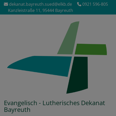
Direkt
dekanat.bayreuth.sued@elkb.de
0921 596-805
zum
Kanzleistraße 11, 95444 Bayreuth
Inhalt
Evangelisch - Lutherisches Dekanat
Bayreuth