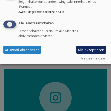
weggenommen.
Zeigt Inhalte von spenden.twingle.de innerhalb eines
Zefanja 3,14-15
iFrames an.
Zweck
:
Eingebettete externe Inhalte
Christus ist gekommen und hat im Evangelium
Frieden verkündigt euch, die ihr fern wart, und
Alle Dienste umschalten
Frieden denen, die nahe waren.
Diesen Schalter nutzen, um alle Dienste zu
Epheser 2,17
aktivieren/deaktivieren.
© Evangelische Brüder-Unität –
Herrnhuter Brüdergemeine
Weitere Informationen finden Sie
hier
.
Auswahl akzeptieren
Alle akzeptieren
Realisiert mit Klaro!
Instagram