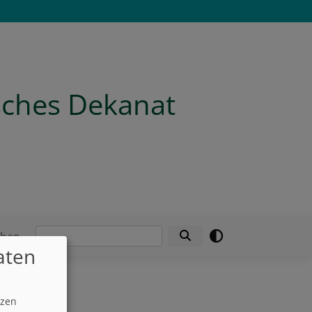
isches Dekanat
Suche
eben
aten
tzen