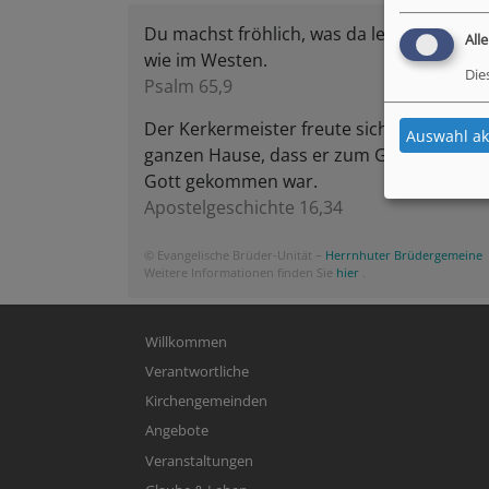
Du machst fröhlich, was da lebet im Oste
All
wie im Westen.
Die
Psalm 65,9
Der Kerkermeister freute sich mit seinem
Auswahl ak
ganzen Hause, dass er zum Glauben an
Gott gekommen war.
Apostelgeschichte 16,34
© Evangelische Brüder-Unität –
Herrnhuter Brüdergemeine
Weitere Informationen finden Sie
hier
.
Hauptnavigation
Willkommen
Verantwortliche
Kirchengemeinden
Angebote
Veranstaltungen