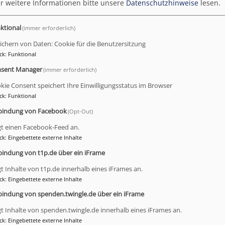
r weitere Informationen bitte unsere
Datenschutzhinweise
lesen.
m Männersonntag
ktional
(immer erforderlich)
ichern von Daten: Cookie für die Benutzersitzung
Bayreuth. Alljährlich steht er Mitte Oktober im kirchlic
ck
:
Funktional
er in Bayreuth begangen mit einem Gottesdienst am 19. 
sent Manager
(immer erforderlich)
Auferstehungskirche in der Saas. Er steht unter dem Motto
kie Consent speichert Ihre Einwilligungsstatus im Browser
Wege aus der Resignation“.
ck
:
Funktional
Mitglieder von Bayreuther Männerkreisen bereiten den Go
bindung von Facebook
(Opt-Out)
Saalfrank predigt. Eingeladen sind Männer und Frauen, Ju
gt einen Facebook-Feed an.
ein Weißwurstessen im Gemeindehaus. (gs)
ck
:
Eingebettete externe Inhalte
bindung von t1p.de über ein iFrame
(KH)
gt Inhalte von t1p.de innerhalb eines iFrames an.
ck
:
Eingebettete externe Inhalte
bindung von spenden.twingle.de über ein iFrame
Instagram
F
gt Inhalte von spenden.twingle.de innerhalb eines iFrames an.
ck
:
Eingebettete externe Inhalte