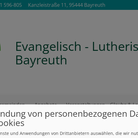
1 596-805
Kanzleistraße 11, 95444 Bayreuth
Evangelisch - Luther
Bayreuth
ngemeinden
Angebote
Veranstaltungen
Glaube & L
ndung von personenbezogenen D
ookies
ienste und Anwendungen von Drittanbietern auswählen, die wir nu