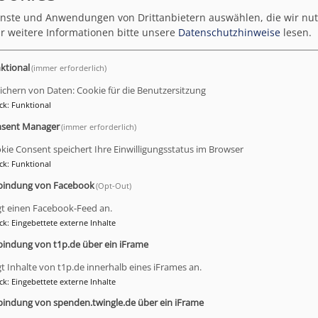
rchenvorstandswahl 2024
ienste und Anwendungen von Drittanbietern auswählen, die wir nu
r weitere Informationen bitte unsere
Datenschutzhinweise
lesen.
ktional
(immer erforderlich)
räu probieren und miteinander darüber reden, wie wir gem
ichern von Daten: Cookie für die Benutzersitzung
, wurde das erste Fass von unserem eigens gebrauten Bier
ck
:
Funktional
gen Hacker angestochen. Im Anschluss gab es ein Gespräc
sent Manager
(immer erforderlich)
en Micha Götz (epv). Danach luden Ehren- bzw. Hauptamtlic
spräch und einer kleinen Kostprobe vom "Kreuzlas". An dem
kie Consent speichert Ihre Einwilligungsstatus im Browser
nstr. 64) informiertn wir über die Kirchenvorstandswahl 20
ck
:
Funktional
e Blasmusik mit dem Posaunenchor Hummeltal.
bindung von Facebook
(Opt-Out)
gt einen Facebook-Feed an.
ck
:
Eingebettete externe Inhalte
bindung von t1p.de über ein iFrame
gt Inhalte von t1p.de innerhalb eines iFrames an.
ck
:
Eingebettete externe Inhalte
bindung von spenden.twingle.de über ein iFrame