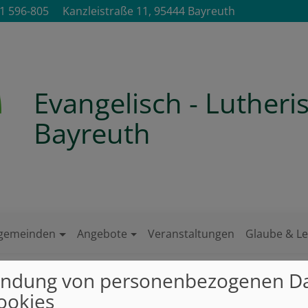
1 596-805
Kanzleistraße 11, 95444 Bayreuth
Evangelisch - Luther
Bayreuth
ngemeinden
Angebote
Veranstaltungen
Glaube & L
ndung von personenbezogenen D
2024
ookies