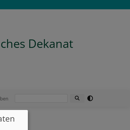
isches Dekanat
Suche
eben
aten