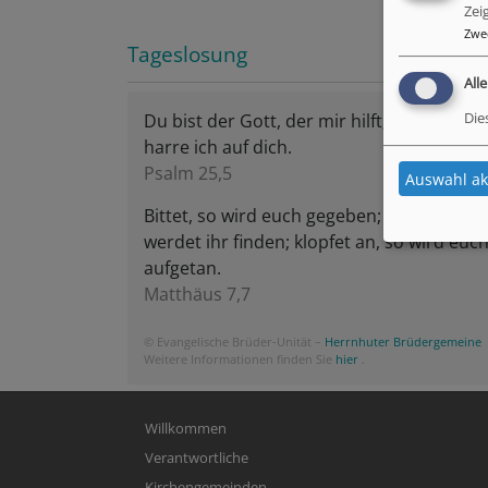
Zei
Zwe
Tageslosung
All
Du bist der Gott, der mir hilft; täglich
Die
harre ich auf dich.
Psalm 25,5
Auswahl ak
Bittet, so wird euch gegeben; suchet, so
werdet ihr finden; klopfet an, so wird euc
aufgetan.
Matthäus 7,7
© Evangelische Brüder-Unität –
Herrnhuter Brüdergemeine
Weitere Informationen finden Sie
hier
.
Hauptnavigation
Willkommen
Verantwortliche
Kirchengemeinden