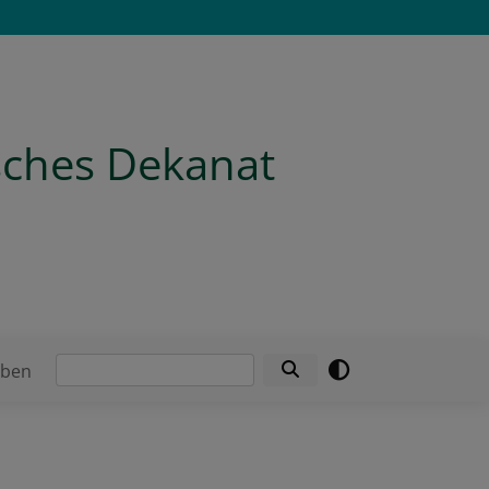
isches Dekanat
Suche
eben