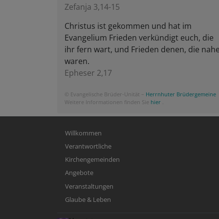
Zefanja 3,14-15
Christus ist gekommen und hat im
Evangelium Frieden verkündigt euch, die
ihr fern wart, und Frieden denen, die nah
waren.
Epheser 2,17
© Evangelische Brüder-Unität –
Herrnhuter Brüdergemeine
Weitere Informationen finden Sie
hier
.
Hauptnavigation
Willkommen
Verantwortliche
Kirchengemeinden
Angebote
Veranstaltungen
Glaube & Leben