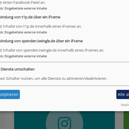
gt einen Facebook-Feed an.
in Lanzendorf bleibt. Ihre Erfahrung im ländlichen Raum ist dabei ein
ck
:
Eingebettete externe Inhalte
rderungen einer Pfarreigründung und weiß im Team zu arbeiten.“
bindung von t1p.de über ein iFrame
neue Aufgabe: „An den Kirchengemeinden in Weidenberg, Stockau und 
gt Inhalte von t1p.de innerhalb eines iFrames an.
 mich darauf, im Team mit Haupt- und Ehrenamtlichen Menschen zu be
ck
:
Eingebettete externe Inhalte
bindung von spenden.twingle.de über ein iFrame
gt Inhalte von spenden.twingle.de innerhalb eines iFrames an.
ck
:
Eingebettete externe Inhalte
e Dienste umschalten
sen Schalter nutzen, um alle Dienste zu aktivieren/deaktivieren.
Instagram
F
zeptieren
Alle 
Reali