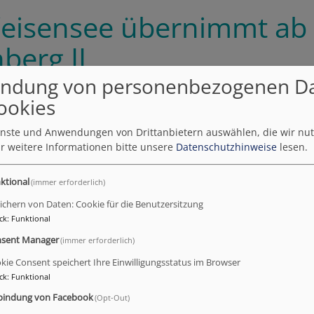
Weisensee übernimmt ab 
berg II
ndung von personenbezogenen D
ookies
ärz 2026 übernimmt Pfarrerin Almut Weisensee die Pfarrstelle Weide
irchen tätig sein.
ienste und Anwendungen von Drittanbietern auswählen, die wir nu
r weitere Informationen bitte unsere
Datenschutzhinweise
lesen.
 Kirchengemeinden sind derzeit gemeinsam mit Nemmersdorf und W
men Pfarrei. In diesem Zusammenhang wird Pfarrerin Weisensee Teil
ktional
(immer erforderlich)
egleitet und das kirchliche Leben in der Region weiterentwickelt.
ichern von Daten: Cookie für die Benutzersitzung
ck
:
Funktional
 Weisensee studierte Evangelische Theologie in Erlangen und Heidelbe
sent Manager
(immer erforderlich)
end auf Pfarrstellen in Naila und Helmbrechts tätig. Seit 2009 wirkt si
ch-theologischen Dienst für Menschen mit Behinderung in Himmelkron
kie Consent speichert Ihre Einwilligungsstatus im Browser
ck
:
Funktional
retende Seniora des hauptamtlichen Kapitels.
bindung von Facebook
(Opt-Out)
. Manuél Ceglarek sagt: „Ich freue mich, dass Frau Weisensee ab 1.