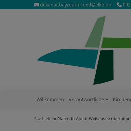
Direkt
dekanat.bayreuth.sued@elkb.de
092
zum
Inhalt
Willkommen
Verantwortliche
Kirche
Hauptnavigation
Startseite
Pfarrerin Almut Weisensee übernimmt 