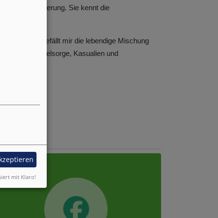
e große Bereicherung. Sie kennt die
Neunkirchen gefällt mir die lebendige Mischung
gleiten – in Seelsorge, Kasualien und
acebook
akzeptieren
siert mit Klaro!