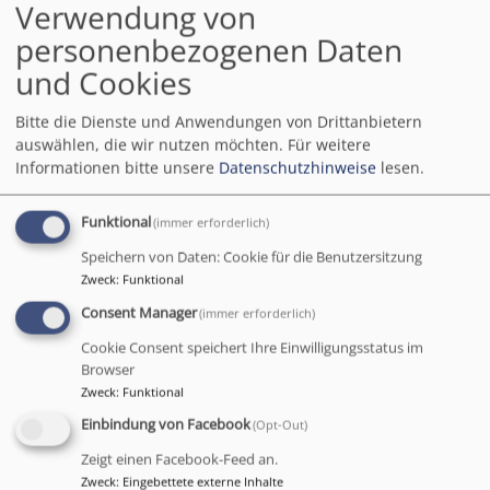
informiert und begeistert werden, um gemeinsam
Verwendung von
kirchliches Leben zu gestalten.
personenbezogenen Daten
Weitere Informationen und Veranstaltungen finden
und Cookies
Sie hier:
Bitte die Dienste und Anwendungen von Drittanbietern
Informationen zum Fundraising im
auswählen, die wir nutzen möchten.
Für weitere
Verwaltungsverbund Oberfranken-Ost...
Informationen bitte unsere
Datenschutzhinweise
lesen.
Weiterlesen
übe
Funktional
(immer erforderlich)
Fun
Speichern von Daten: Cookie für die Benutzersitzung
Zweck
:
Funktional
Verantwortliche
Consent Manager
(immer erforderlich)
Cookie Consent speichert Ihre Einwilligungsstatus im
Browser
Hier finden Sie Informationen über die Leitung, die
Zweck
:
Funktional
hauptamtlichen Mitarbeitenden und die
Einbindung von Facebook
(Opt-Out)
verschiedenen Gremien im Dekanatsbezirk
Bayreuth.
Zeigt einen Facebook-Feed an.
Zweck
:
Eingebettete externe Inhalte