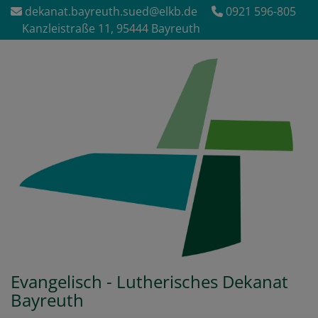
Direkt
dekanat.bayreuth.sued@elkb.de
0921 596-805
zum
Kanzleistraße 11, 95444 Bayreuth
Inhalt
Evangelisch - Lutherisches Dekanat
Bayreuth