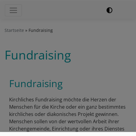
Hauptnavigation
Startseite
Fundraising
Fundraising
Fundraising
Kirchliches Fundraising möchte die Herzen der
Menschen für die Kirche oder ein ganz bestimmtes
kirchliches oder diakonisches Projekt gewinnen.
Menschen sollen von der wertvollen Arbeit ihrer
Kirchengemeinde, Einrichtung oder ihres Dienstes