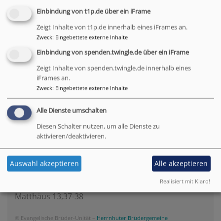
Weiterlesen
übe
Einbindung von t1p.de über ein iFrame
Ver
Zeigt Inhalte von t1p.de innerhalb eines iFrames an.
Zweck
:
Eingebettete externe Inhalte
Einbindung von spenden.twingle.de über ein iFrame
Zeigt Inhalte von spenden.twingle.de innerhalb eines
iFrames an.
Tageslosung
Zweck
:
Eingebettete externe Inhalte
Alle Dienste umschalten
Siehe, was ich früher verkündigt habe, ist
Diesen Schalter nutzen, um alle Dienste zu
gekommen. So verkündige ich auch Neues; ehe
aktivieren/deaktivieren.
denn es sprosst, lasse ich's euch hören.
Jesaja 42,9
Auswahl akzeptieren
Alle akzeptieren
Der Menschensohn ist's, der den guten Samen sät.
Realisiert mit Klaro!
Der Acker ist die Welt.
Matthäus 13,37-38
© Evangelische Brüder-Unität –
Herrnhuter Brüdergemeine