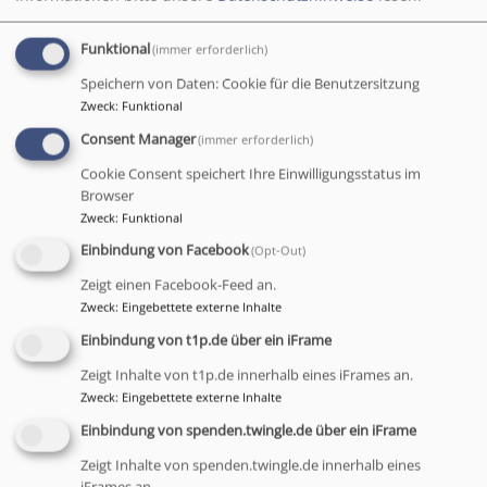
welche Pfarrerin für
Sie zuständig ist?
Funktional
Sie benötigen die Adressen eines Pfarramtes?
(immer erforderlich)
Speichern von Daten: Cookie für die Benutzersitzung
→ Hier finden Sie, was Sie suchen...
Zweck
:
Funktional
Consent Manager
(immer erforderlich)
Cookie Consent speichert Ihre Einwilligungsstatus im
Browser
Gemeindesuche
Zweck
:
Funktional
Einbindung von Facebook
(Opt-Out)
Zeigt einen Facebook-Feed an.
Zweck
:
Eingebettete externe Inhalte
Einbindung von t1p.de über ein iFrame
Tageslosung
Zeigt Inhalte von t1p.de innerhalb eines iFrames an.
Zweck
:
Eingebettete externe Inhalte
Du bist der Gott, der mir hilft; täglich harre ich auf
Einbindung von spenden.twingle.de über ein iFrame
dich.
Zeigt Inhalte von spenden.twingle.de innerhalb eines
Psalm 25,5