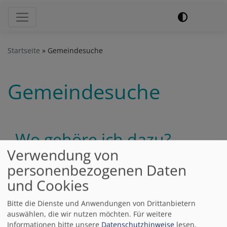
Hauptnavigation
Startseite
Gemeindesuche
Gemeindesuche
Wo gehöre ich dazu?
Verwendung von
personenbezogenen Daten
Sie suchen Kontakt zu
Ihrer
und Cookies
Kirchengemeinde?
Sie wollen wissen,
Bitte die Dienste und Anwendungen von Drittanbietern
auswählen, die wir nutzen möchten.
Für weitere
welcher Pfarrer,
Informationen bitte unsere
Datenschutzhinweise
lesen.