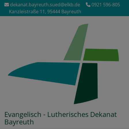
Direkt
dekanat.bayreuth.sued@elkb.de
0921 596-805
zum
Kanzleistraße 11, 95444 Bayreuth
Inhalt
Evangelisch - Lutherisches Dekanat
Bayreuth