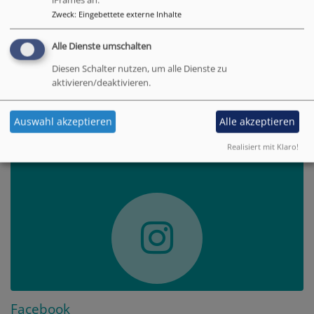
iFrames an.
Zweck
:
Eingebettete externe Inhalte
Bittet, so wird euch gegeben; suchet, so werdet ihr
finden; klopfet an, so wird euch aufgetan.
Alle Dienste umschalten
Matthäus 7,7
Diesen Schalter nutzen, um alle Dienste zu
aktivieren/deaktivieren.
© Evangelische Brüder-Unität –
Herrnhuter Brüdergemeine
Weitere Informationen finden Sie
hier
.
Auswahl akzeptieren
Alle akzeptieren
Instagram
Realisiert mit Klaro!
Facebook