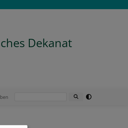
isches Dekanat
Suche
eben