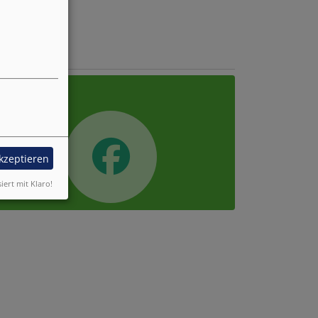
acebook
akzeptieren
siert mit Klaro!