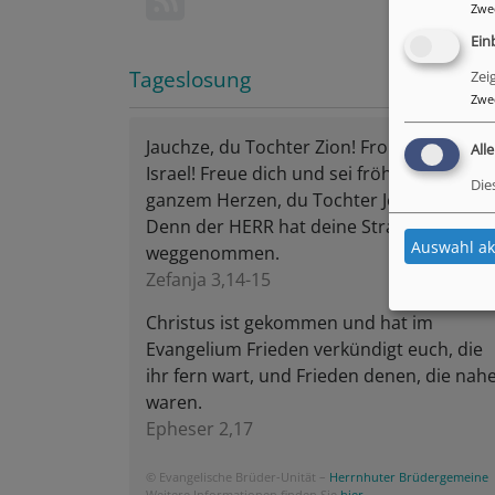
Zwe
Ein
Tageslosung
Zei
Zwe
Jauchze, du Tochter Zion! Frohlocke,
All
Israel! Freue dich und sei fröhlich von
Die
ganzem Herzen, du Tochter Jerusalem!
Denn der HERR hat deine Strafe
Auswahl ak
weggenommen.
Zefanja 3,14-15
Christus ist gekommen und hat im
Evangelium Frieden verkündigt euch, die
ihr fern wart, und Frieden denen, die nah
waren.
Epheser 2,17
© Evangelische Brüder-Unität –
Herrnhuter Brüdergemeine
Weitere Informationen finden Sie
hier
.