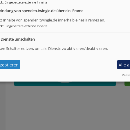
ck
:
Eingebettete externe Inhalte
bindung von spenden.twingle.de über ein iFrame
Instagram
F
gt Inhalte von spenden.twingle.de innerhalb eines iFrames an.
ck
:
Eingebettete externe Inhalte
e Dienste umschalten
sen Schalter nutzen, um alle Dienste zu aktivieren/deaktivieren.
zeptieren
Alle 
Reali
e