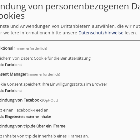
ndung von personenbezogenen D
ookies
ienste und Anwendungen von Drittanbietern auswählen, die wir nu
r weitere Informationen bitte unsere
Datenschutzhinweise
lesen.
ktional
(immer erforderlich)
n der Menschen für die Kirche oder ein ganz bestimmtes kir
ichern von Daten: Cookie für die Benutzersitzung
llen Arbeit ihrer Kirchengemeinde, Einrichtung oder ihres 
ck
:
Funktional
zu gestalten.
sent Manager
(immer erforderlich)
kie Consent speichert Ihre Einwilligungsstatus im Browser
n finden Sie hier:
ck
:
Funktional
ltungsverbund Oberfranken-Ost...
bindung von Facebook
(Opt-Out)
gt einen Facebook-Feed an.
ck
:
Eingebettete externe Inhalte
bindung von t1p.de über ein iFrame
gt Inhalte von t1p.de innerhalb eines iFrames an.