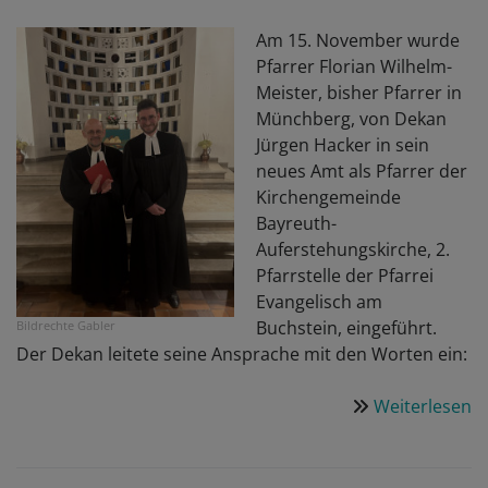
F
Mi
Am 15. November wurde
P
Pfarrer Florian Wilhelm-
i
Meister, bisher Pfarrer in
W
Münchberg, von Dekan
Jürgen Hacker in sein
neues Amt als Pfarrer der
Kirchengemeinde
Bayreuth-
Auferstehungskirche, 2.
Pfarrstelle der Pfarrei
Evangelisch am
Buchstein, eingeführt.
Bildrechte
Gabler
Der Dekan leitete seine Ansprache mit den Worten ein:
Weiterlesen
ü
N
P
in