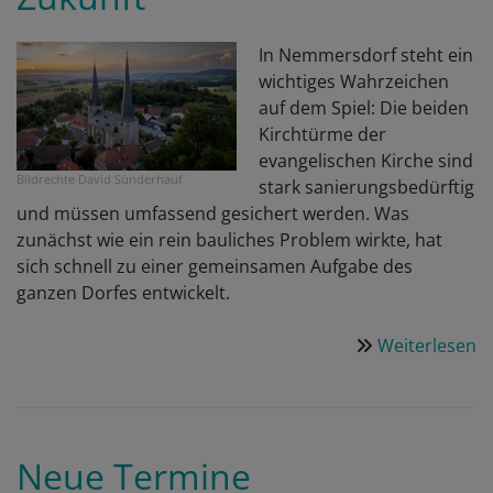
D
a
In Nemmersdorf steht ein
wichtiges Wahrzeichen
auf dem Spiel: Die beiden
Kirchtürme der
evangelischen Kirche sind
Bildrechte
David Sünderhauf
stark sanierungsbedürftig
und müssen umfassend gesichert werden. Was
zunächst wie ein rein bauliches Problem wirkte, hat
sich schnell zu einer gemeinsamen Aufgabe des
ganzen Dorfes entwickelt.
Weiterlesen
ü
R
d
K
in
Neue Termine
N