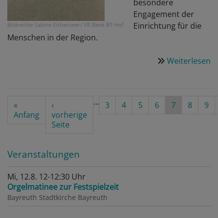
besondere
Engagement der
Einrichtung für die
Bildrechte
Sabine Eichenseer/ VR Bank BT-Hof
Menschen in der Region.
Weiterlesen
ü
F
d
B
Seitennummerierung
…
First
«
Vorherige
‹
Seite
3
Seite
4
Seite
5
Seite
6
Aktuelle
7
Seite
8
Sei
9
B
page
Anfang
Seite
vorherige
Seite
S
Seite
&
L
Veranstaltungen
g
a
Mi, 12.8. 12-12:30 Uhr
d
Orgelmatinee zur Festspielzeit
T
Bayreuth
Stadtkirche Bayreuth
O