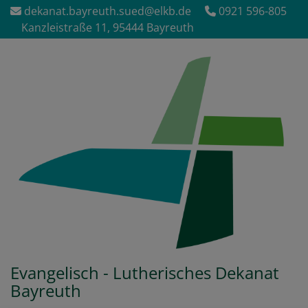
Direkt
dekanat.bayreuth.sued@elkb.de
0921 596-805
zum
Kanzleistraße 11, 95444 Bayreuth
Inhalt
Evangelisch - Lutherisches Dekanat
Bayreuth