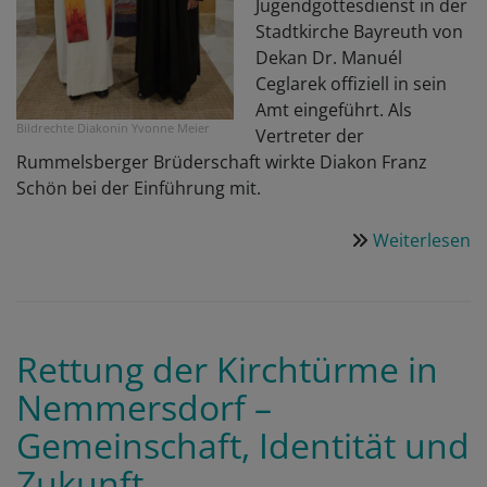
Jugendgottesdienst in der
Stadtkirche Bayreuth von
Dekan Dr. Manuél
Ceglarek offiziell in sein
Amt eingeführt. Als
Bildrechte
Diakonin Yvonne Meier
Vertreter der
Rummelsberger Brüderschaft wirkte Diakon Franz
Schön bei der Einführung mit.
Weiterlesen
ü
„
w
k
s
Rettung der Kirchtürme in
–
Nemmersdorf –
J
P
Gemeinschaft, Identität und
M
Zukunft
n