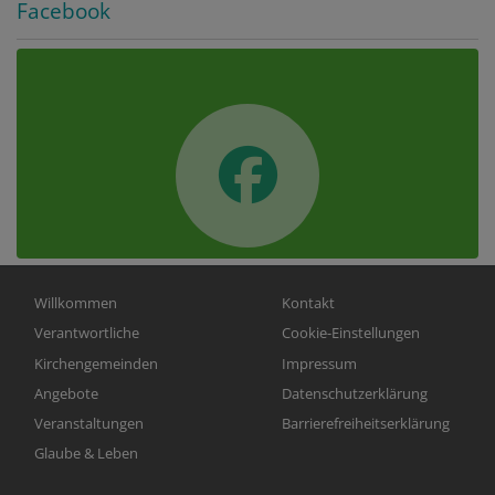
Facebook
Hauptnavigation
Fußbereichsmenü
Willkommen
Kontakt
Verantwortliche
Cookie-Einstellungen
Kirchengemeinden
Impressum
Angebote
Datenschutzerklärung
Veranstaltungen
Barrierefreiheitserklärung
Glaube & Leben
Benutzermenü