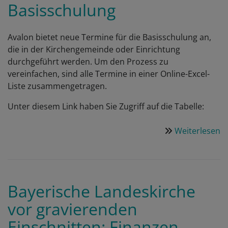
Basisschulung
–
G
Id
Avalon bietet neue Termine für die Basisschulung an,
u
die in der Kirchengemeinde oder Einrichtung
Z
durchgeführt werden. Um den Prozess zu
vereinfachen, sind alle Termine in einer Online-Excel-
Liste zusammengetragen.
Unter diesem Link haben Sie Zugriff auf die Tabelle:
Weiterlesen
ü
N
T
B
Bayerische Landeskirche
vor gravierenden
Einschnitten: Finanzen,