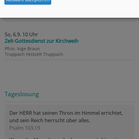
Friedensgebet
Prädikant Klaus Wührl-Struller
Bayreuth
Katharina-von-Bora-Kirche
So, 6.9. 10 Uhr
Zelt-Gottesdienst zur Kirchweih
Pfrin. Inge Braun
Truppach
Festzelt Truppach
Tageslosung
Der HERR hat seinen Thron im Himmel errichtet,
und sein Reich herrscht über alles.
Psalm 103,19