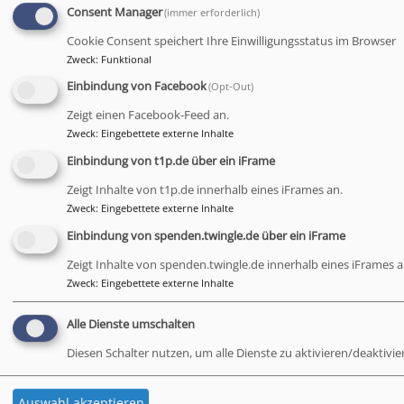
Orgelmatinee zur Festspielzeit
Consent Manager
(immer erforderlich)
Bayreuth
Stadtkirche Bayreuth
Cookie Consent speichert Ihre Einwilligungsstatus im Browser
Zweck
:
Funktional
Sa, 22.8. 19 Uhr
Einbindung von Facebook
(Opt-Out)
Abend-Gottesdienst
Zeigt einen Facebook-Feed an.
Alexander Bischoff - CVJM-Sekretär
Obernsees
St. Rupert Obernsees
Zweck
:
Eingebettete externe Inhalte
Einbindung von t1p.de über ein iFrame
Mi, 26.8. 12-12:30 Uhr
Zeigt Inhalte von t1p.de innerhalb eines iFrames an.
Orgelmatinee zur Festspielzeit
Zweck
:
Eingebettete externe Inhalte
Bayreuth
Stadtkirche Bayreuth
Einbindung von spenden.twingle.de über ein iFrame
Zeigt Inhalte von spenden.twingle.de innerhalb eines iFrames a
Sa, 29.8. 19 Uhr
Zweck
:
Eingebettete externe Inhalte
Abend-Gottesdienst
Pfrin. Inge Braun
Alle Dienste umschalten
Obernsees
St. Rupert Obernsees
Diesen Schalter nutzen, um alle Dienste zu aktivieren/deaktivie
Mi, 2.9. 19 Uhr
Auswahl akzeptieren